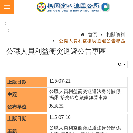
:::
跳到主要內容區塊
生
育
:::
補
:::
首頁
相關資料
助
公職人員利益衝突迴避公告專區
市
公職人員利益衝突迴避公告專區
民
卡
急
難
115-07-21
救
助
公職人員利益衝突迴避法身分關係
揭露-拾光聆息歲樂無聲事案
進
政風室
階
搜
115-07-16
尋
公職人員利益衝突迴避法身分關係