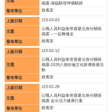
策
揭露-身臨騎境埤塘騎跡
政風室
政
府
115-03-03
網
站
公職人員利益衝突迴避法身分關係
資
揭露 – 一起舞健走
料
政風室
開
放
115-02-12
宣
公職人員利益衝突迴避法身分關係
告
揭露-2026八德祈龜文化薪傳推廣活
網
動
站
政風室
安
全
115-01-28
政
公職人員利益衝突迴避法身分關係
策
揭露-走出活力健康行案
政風室