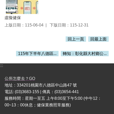
本
區
虛擬健保
介
上版日期：115-06-04
下版日期：115-12-31
紹
訊
回上一頁
回最上面
息
公
告
115年下半年八德區...
轉知：彰化縣大村鄉公...
生
:::
活
便
民
公所怎麼去？GO
資
地址：334201桃園市八德區中山路47 號
訊
電話: (03)3683-155 | 傳真：(03)3654-441
服務時間：星期一至五 上午8:00至下午5:00 (中午12：
機
關
00~13：00休息；健保業務照常服務)
通