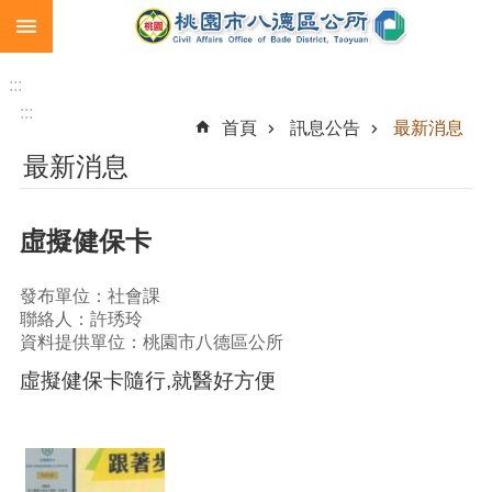
:::
跳到主要內容區塊
生
育
:::
補
:::
首頁
訊息公告
最新消息
助
最新消息
市
民
卡
虛擬健保卡
急
難
發布單位：社會課
救
聯絡人：許琇玲
助
資料提供單位：桃園市八德區公所
進
虛擬健保卡隨行,就醫好方便
階
搜
尋