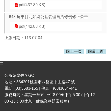
pdf(437.89 KB)
本
區
648 屏東縣九如鄉公墓管理自治條例修正公告
介
紹
pdf(442.88 KB)
訊
上版日期：113-07-04
息
公
告
回上一頁
回最上面
生
:::
活
便
公所怎麼去？GO
民
資
地址：334201桃園市八德區中山路47 號
訊
電話: (03)3683-155 | 傳真：(03)3654-441
服務時間：星期一至五 上午8:00至下午5:00 (中午12：
機
關
00~13：00休息；健保業務照常服務)
通