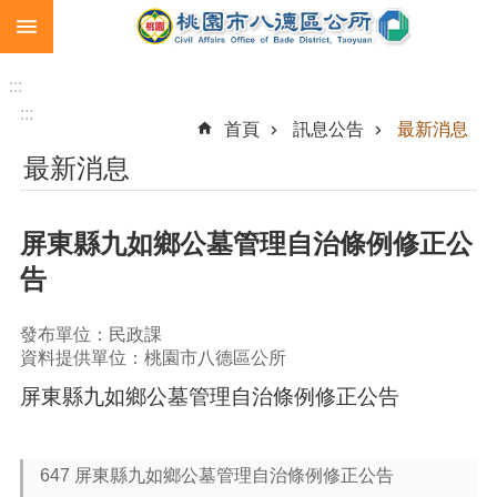
:::
跳到主要內容區塊
生
育
:::
補
:::
首頁
訊息公告
最新消息
助
最新消息
市
民
卡
屏東縣九如鄉公墓管理自治條例修正公
急
告
難
救
助
發布單位：民政課
資料提供單位：桃園市八德區公所
進
屏東縣九如鄉公墓管理自治條例修正公告
階
搜
尋
647 屏東縣九如鄉公墓管理自治條例修正公告