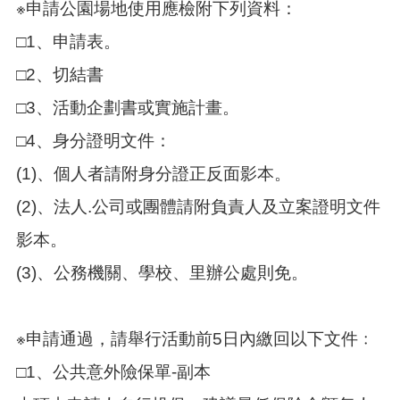
※申請公園場地使用應檢附下列資料：
本
□1、申請表。
區
□2、切結書
介
紹
□3、活動企劃書或實施計畫。
訊
□4、身分證明文件：
息
公
(1)、個人者請附身分證正反面影本。
告
(2)、法人.公司或團體請附負責人及立案證明文件
生
活
影本。
便
(3)、公務機關、學校、里辦公處則免。
民
資
訊
※申請通過，請舉行活動前5日內繳回以下文件﹕
機
關
□1、公共意外險保單-副本
通