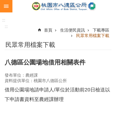
:::
跳到主要內容區塊
生
育
:::
補
:::
首頁
生活便民資訊
下載專區
助
民眾常用檔案下載
市
民眾常用檔案下載
民
卡
八德區公園場地借用相關表件
急
難
救
發布單位：農經課
助
資料提供單位：桃園市八德區公所
進
借用公園場地請申請人/單位於活動前20日檢送以
階
下申請書資料至農經課辦理
搜
尋