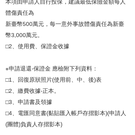
訊
本項由申請人自行投保，建議最低保險金額每人
錄
體傷責任為
相
新臺幣500萬元，每一意外事故體傷責任為新臺
關
資
幣3,000萬元。
料
□2、使用費、保證金收據
活
動
報
※申請退還-保證金 應檢附下列資料：
名
專
□1、回復原狀照片(使用前、中、後)表
區
□2、繳費收據-正本。
回
首
□3、申請書及領據
頁
□4、電匯同意書(黏貼匯入帳戶存摺影本)(申請人
網
(團體)負責人存摺影本)
站
導