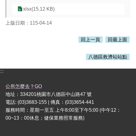
xlsx(15.12 KB)
本
區
上版日期：115-04-14
介
紹
回上一頁
回最上面
訊
息
公
八德區救濟站站點
告
:::
生
活
公所怎麼去？GO
便
民
地址：334201桃園市八德區中山路47 號
資
電話: (03)3683-155 | 傳真：(03)3654-441
訊
服務時間：星期一至五 上午8:00至下午5:00 (中午12：
機
00~13：00休息；健保業務照常服務)
關
通