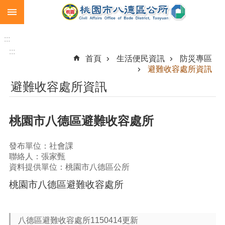
:::
跳到主要內容區塊
生
育
:::
補
:::
首頁
生活便民資訊
防災專區
助
避難收容處所資訊
市
避難收容處所資訊
民
卡
桃園市八德區避難收容處所
急
難
救
發布單位：社會課
助
聯絡人：張家甄
資料提供單位：桃園市八德區公所
進
階
桃園市八德區避難收容處所
搜
尋
八德區避難收容處所1150414更新