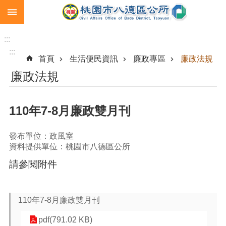
:::
跳到主要內容區塊
生
育
:::
補
:::
首頁
生活便民資訊
廉政專區
廉政法規
助
廉政法規
市
民
卡
110年7-8月廉政雙月刊
急
難
發布單位：政風室
救
資料提供單位：桃園市八德區公所
助
請參閱附件
進
階
搜
110年7-8月廉政雙月刊
尋
pdf(791.02 KB)