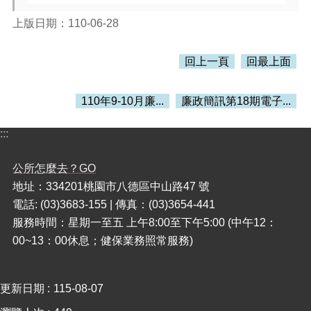
上版日期：110-06-28
本
區
介
回上一頁
回最上面
紹
訊
110年9-10月廉...
廉政簡訊第18期電子...
息
公
:::
告
公所怎麼去？GO
生
活
地址：334201桃園市八德區中山路47 號
便
電話: (03)3683-155 | 傳真：(03)3654-441
民
服務時間：星期一至五 上午8:00至下午5:00 (中午12：
資
00~13：00休息；健保業務照常服務)
訊
機
關
更新日期
115-08-07
通