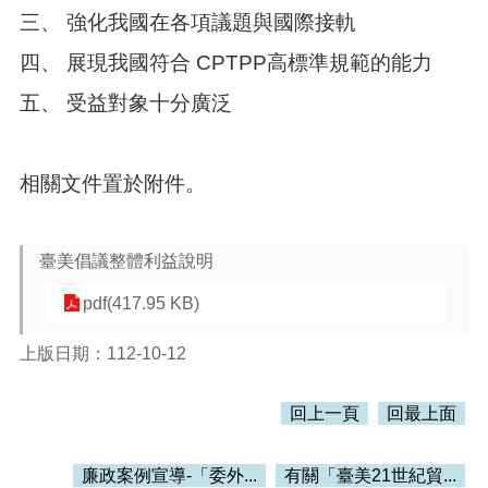
三、 強化我國在各項議題與國際接軌
本
四、 展現我國符合 CPTPP高標準規範的能力
區
介
五、 受益對象十分廣泛
紹
訊
息
相關文件置於附件。
公
告
臺美倡議整體利益說明
生
活
pdf(417.95 KB)
便
民
上版日期：112-10-12
資
訊
回上一頁
回最上面
機
關
通
廉政案例宣導-「委外...
有關「臺美21世紀貿...