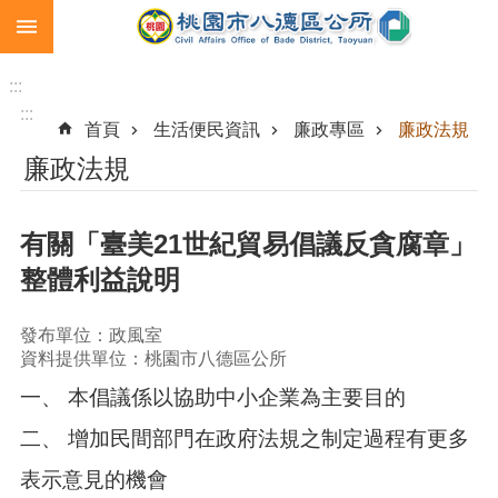
:::
跳到主要內容區塊
生
育
:::
補
:::
首頁
生活便民資訊
廉政專區
廉政法規
助
廉政法規
市
民
卡
有關「臺美21世紀貿易倡議反貪腐章」
急
整體利益說明
難
救
助
發布單位：政風室
資料提供單位：桃園市八德區公所
進
一、 本倡議係以協助中小企業為主要目的
階
搜
二、 增加民間部門在政府法規之制定過程有更多
尋
表示意見的機會