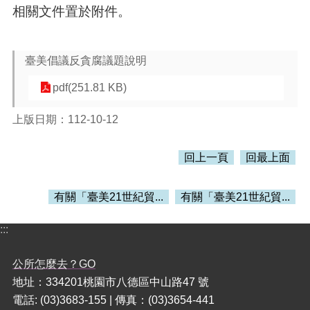
訊
相關文件置於附件。
錄
相
關
臺美倡議反貪腐議題說明
資
料
pdf(251.81 KB)
活
上版日期：112-10-12
動
報
名
回上一頁
回最上面
專
區
有關「臺美21世紀貿...
有關「臺美21世紀貿...
回
:::
首
頁
公所怎麼去？GO
網
地址：334201桃園市八德區中山路47 號
站
電話: (03)3683-155 | 傳真：(03)3654-441
導