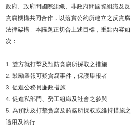
政府、政府間國際組織、非政府間國際組織及反
本
貪腐機構共同合作，以落實公約所建立之反貪腐
區
介
法律架構。本議題正切合上述目標，重點內容如
紹
次：
訊
息
公
1. 雙方就打擊及預防貪腐所採取之措施
告
2. 鼓勵舉報可疑貪腐事件，保護舉報者
生
活
3. 促進公務員廉政措施
便
民
4. 促進私部門、勞工組織及社會之參與
資
訊
5. 為預防及打擊貪腐及賄賂所採取或維持措施之
機
適用及執行
關
通