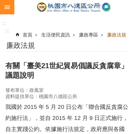
:::
跳到主要內容區塊
生
育
:::
補
:::
首頁
生活便民資訊
廉政專區
廉政法規
助
廉政法規
市
民
卡
有關「臺美21世紀貿易倡議反貪腐章」
急
議題說明
難
救
助
發布單位：政風室
資料提供單位：桃園市八德區公所
進
我國於 2015 年 5 月 20 日公布「聯合國反貪腐公
階
搜
約施行法」，並自 2015 年 12 月 9 日正式施行，
尋
自主實踐公約。依據施行法規定，政府應與各國