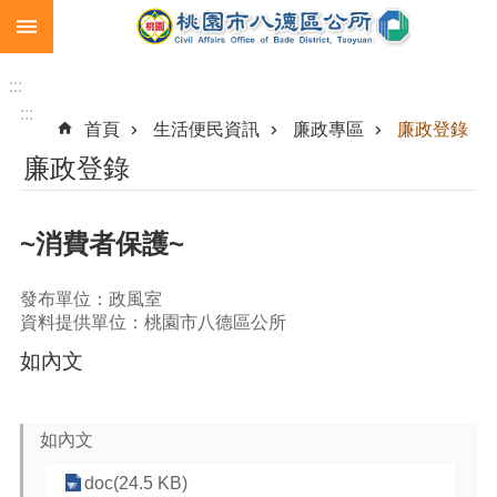
:::
跳到主要內容區塊
生
育
:::
補
:::
首頁
生活便民資訊
廉政專區
廉政登錄
助
廉政登錄
市
民
卡
~消費者保護~
急
難
發布單位：政風室
救
資料提供單位：桃園市八德區公所
助
如內文
進
階
搜
如內文
尋
doc(24.5 KB)