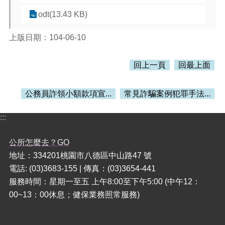
odt(13.43 KB)
本
區
上版日期：104-06-10
介
紹
回上一頁
回最上面
訊
息
公
公務員詐領小額款項宣...
常見詐騙案例犯罪手法...
告
:::
生
活
公所怎麼去？GO
便
民
地址：334201桃園市八德區中山路47 號
資
電話: (03)3683-155 | 傳真：(03)3654-441
訊
服務時間：星期一至五 上午8:00至下午5:00 (中午12：
機
00~13：00休息；健保業務照常服務)
關
通