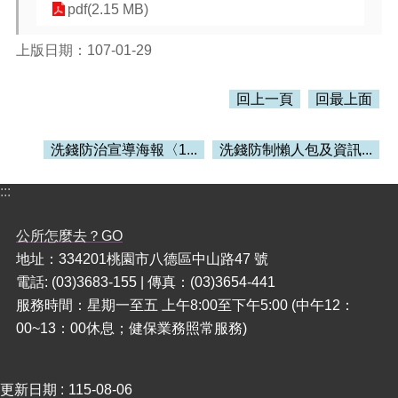
pdf(2.15 MB)
本
上版日期：107-01-29
區
介
紹
回上一頁
回最上面
訊
息
洗錢防治宣導海報〈1...
洗錢防制懶人包及資訊...
公
告
:::
生
活
公所怎麼去？GO
便
地址：334201桃園市八德區中山路47 號
民
電話: (03)3683-155 | 傳真：(03)3654-441
資
服務時間：星期一至五 上午8:00至下午5:00 (中午12：
訊
00~13：00休息；健保業務照常服務)
機
關
通
更新日期
115-08-06