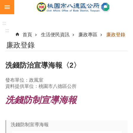
:::
跳到主要內容區塊
生
育
:::
補
:::
首頁
生活便民資訊
廉政專區
廉政登錄
助
廉政登錄
市
民
卡
洗錢防治宣導海報〈2〉
急
難
發布單位：政風室
救
資料提供單位：桃園市八德區公所
助
洗錢防制宣導海報
進
階
搜
尋
洗錢防制宣導海報