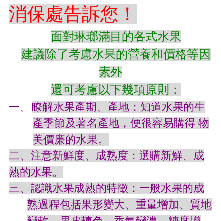
消保處告訴您！
本
區
面對琳瑯滿目的各式水果
介
建議除了考慮水果的營養和價格等因
紹
素外
訊
息
還可考慮以下幾項原則：
公
告
一、
瞭解水果產期、產地：知道水果的生
生
產季節及著名產地，便很容易購得
物
活
美價廉的水果。
便
民
二、注意新鮮度、成熟度：選購新鮮、成
資
熟的水果。
訊
三、認識水果成熟的特徵：一般水果的成
機
關
熟過程包括果形變大、重量增加、質地
通
變軟、果皮轉色、香氣變濃、糖度增