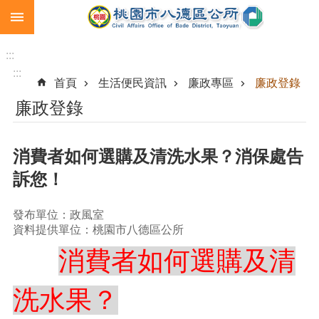
:::
跳到主要內容區塊
生
育
:::
補
:::
首頁
生活便民資訊
廉政專區
廉政登錄
助
廉政登錄
市
民
卡
消費者如何選購及清洗水果？消保處告
急
訴您！
難
救
助
發布單位：政風室
資料提供單位：桃園市八德區公所
進
消費者如何選購及清
階
搜
尋
洗水果？