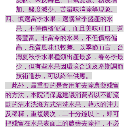
訊
錄
加、酸度減少、苦澀味消除等現象。
四、慎選當季水果：選購當季盛產的水
相
關
果，不僅價格便宜，而且美味可口、營
資
料
養豐富。非當令的水果，不但價格偏
高，品質風味也較差。以季節而言，台
活
動
灣夏秋季水果種類出產最多，春冬季最
報
名
少，但有些水果因環境合適及產期調節
專
技術進步，可以終年供應。
區
此外，最重要的是食用前去除農藥殘留
回
的方法，本院消保處建議消費者以不斷流
首
頁
動的清水洗滌方式清洗水果，藉水的沖力
及稀釋，重複幾次，二十分鐘以上，即可
網
站
把殘留在水果表面上的農藥去除掉，不必
導