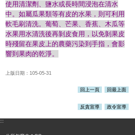
覽
使用清潔劑、鹽水或長時間浸泡在清水
中。如屬瓜果類等有皮的水果，則可利用
市
政
軟毛刷清洗。葡萄、芒果、香蕉、木瓜等
信
水果用水清洗後再剝皮食用，以免剝果皮
箱
時殘留在果皮上的農藥污染到手指，會影
常
見
響到果肉的乾淨。
問
題
上版日期：105-05-31
桃
園
市
回上一頁
回最上面
政
府
反貪宣導
政令宣導
隱
私
:::
權
政