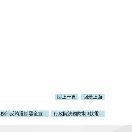
回上一頁
回最上面
務部反賄選斷黑金宣...
行政院洗錢防制3款電...