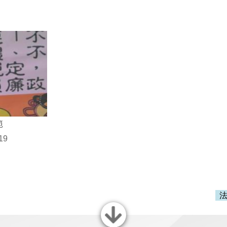
範
19
法