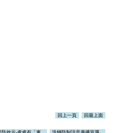
回上一頁
回最上面
保防啟示-處處有「東...
洗錢防制語音廣播宣導...