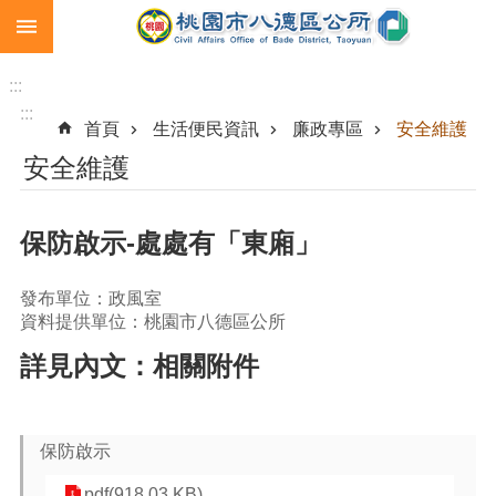
:::
跳到主要內容區塊
生
育
:::
補
:::
首頁
生活便民資訊
廉政專區
安全維護
助
安全維護
市
民
卡
保防啟示-處處有「東廂」
急
難
發布單位：政風室
救
資料提供單位：桃園市八德區公所
助
詳見內文：相關附件
進
階
搜
尋
保防啟示
pdf(918.03 KB)