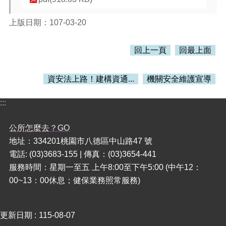
本
上版日期：107-03-20
區
介
回上一頁
回最上面
紹
訊
資安法上路！建構資通...
機關安全維護宣導
息
公
:::
告
生
公所怎麼去？GO
活
地址：334201桃園市八德區中山路47 號
便
電話: (03)3683-155 | 傳真：(03)3654-441
民
資
服務時間：星期一至五 上午8:00至下午5:00 (中午12：
訊
00~13：00休息；健保業務照常服務)
機
關
更新日期
115-08-07
通