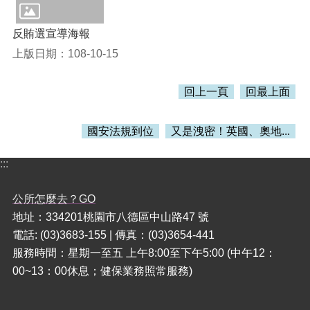
本
反賄選宣導海報
區
上版日期：108-10-15
介
紹
回上一頁
回最上面
訊
息
公
國安法規到位
又是洩密！英國、奧地...
告
:::
生
活
便
公所怎麼去？GO
民
地址：334201桃園市八德區中山路47 號
資
電話: (03)3683-155 | 傳真：(03)3654-441
訊
服務時間：星期一至五 上午8:00至下午5:00 (中午12：
機
00~13：00休息；健保業務照常服務)
關
通