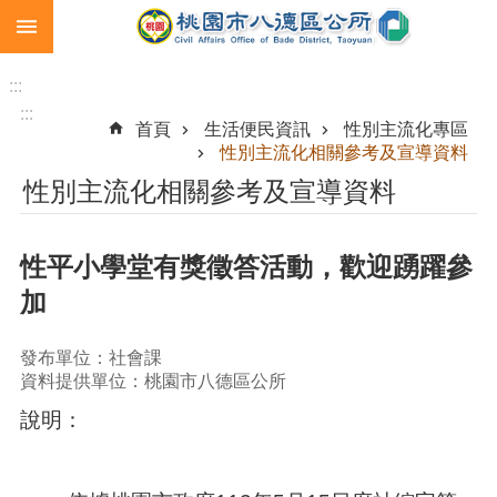
:::
跳到主要內容區塊
生
育
:::
補
:::
首頁
生活便民資訊
性別主流化專區
助
性別主流化相關參考及宣導資料
市
性別主流化相關參考及宣導資料
民
卡
性平小學堂有獎徵答活動，歡迎踴躍參
急
難
加
救
助
發布單位：社會課
進
資料提供單位：桃園市八德區公所
階
說明：
搜
尋