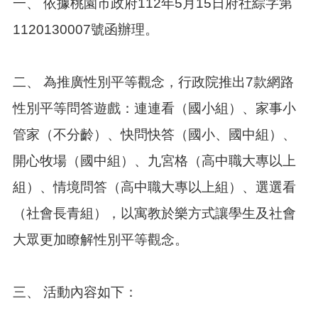
一、 依據桃園市政府112年5月15日府社綜字第
1120130007號函辦理。
本
區
介
紹
二、 為推廣性別平等觀念，行政院推出7款網路
訊
性別平等問答遊戲：連連看（國小組）、家事小
息
公
管家（不分齡）、快問快答（國小、國中組）、
告
開心牧場（國中組）、九宮格（高中職大專以上
生
組）、情境問答（高中職大專以上組）、選選看
活
便
（社會長青組），以寓教於樂方式讓學生及社會
民
資
大眾更加瞭解性別平等觀念。
訊
機
關
三、 活動內容如下：
通