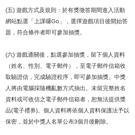
覽
(五) 遊戲方式及規則：於有獎徵答期間進入活動
市
政
網站點選「上課囉Go」，選擇遊戲項目後開始答
信
題，符合條件者即可參加抽獎。
箱
常
見
(六) 遊戲通關後，點選參加抽獎，留下個人資料
問
題
（姓名、性別、電子郵件），至電子郵件信箱收
桃
取驗證信，完成驗證程序，即可參加抽獎。中獎
園
市
人將由電腦採隨機亂數方式抽出。未留完整姓名
政
資料或可收信之電子郵件信箱者，恕無法提供獎
府
品(電子禮券)。個人資料將依個人資料保護法予以
隱
私
保密，並於中獎人名單公布3個月後刪除。
權
政