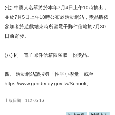
策
(七) 中獎人名單將於本年7月4日上午10時抽出，
政
並於7月5日上午10時公布於活動網站，獎品將依
府
網
參加者於遊戲結束時所留電子郵件信箱於7月30
站
資
日前寄發。
料
開
放
(八) 同一電子郵件信箱限領取一份獎品。
宣
告
網
四、 活動網站請搜尋「性平小學堂」或至
站
安
https://www.gender.ey.gov.tw/School/。
全
政
策
上版日期：112-05-16
回上一頁
回最上面