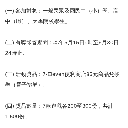
訊
錄
(一) 參加對象：一般民眾及國民中（小）學、高
相
中（職）、大專院校學生。
關
資
料
(二) 有獎徵答期間：本年5月15日9時至6月30日
活
24時止。
動
報
名
專
(三) 活動獎品：7-Eleven便利商店35元商品兌換
區
券（電子禮券）。
回
首
頁
(四) 獎品數量：7款遊戲各200至300份，共計
網
1,500份。
站
導