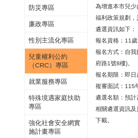
為增進本市兒少
防災專區
福利政策規劃，
廉政專區
遴選資訊如下：
性別主流化專區
報名資格：11歲
報名方式：自我
兒童權利公約
府路1號8樓)。
（CRC）專區
報名期限：即日起
就業服務專區
複審面試：11
遴選名額：預計正
特殊境遇家庭扶助
專區
相關遴選資訊及
下載。
強化社會安全網實
施計畫專區