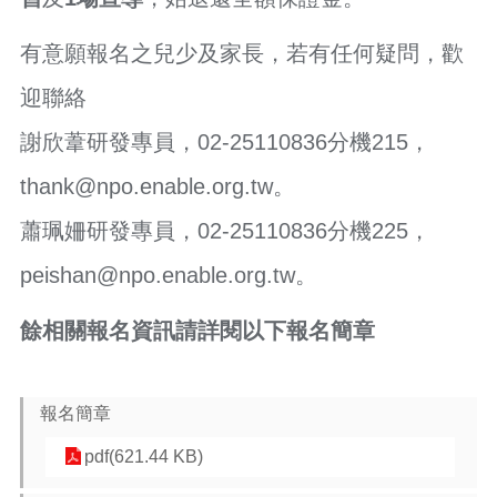
策
有意願報名之兒少及家長，若有任何疑問，歡
政
府
迎聯絡
網
站
謝欣葦研發專員，02-25110836分機215，
資
料
thank@npo.enable.org.tw。
開
放
蕭珮姍研發專員，02-25110836分機225，
宣
告
peishan@npo.enable.org.tw。
網
餘相關報名資訊請詳閱以下報名簡章
站
安
全
政
報名簡章
策
pdf(621.44 KB)