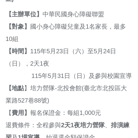
覽
【主辦單位】
中華民國身心障礙聯盟
市
政
【對象】
國小身心障礙兒童及1名家長，最多
信
箱
10組
常
【時間】
115年5月23日（六）至5月24日
見
問
（日），2天1夜
題
115年5月31日（日）及參與校園宣導
桃
園
【地點
】培力營隊-北投會館(臺北市北投區大
市
政
業路527巷88號)
府
【
費用】
報名保證金：每組1,000元
隱
私
退費條件：全程參與
2天1夜培力營隊
、
排演練
權
政
習
及
1場宣導
，始退還全額保證金。