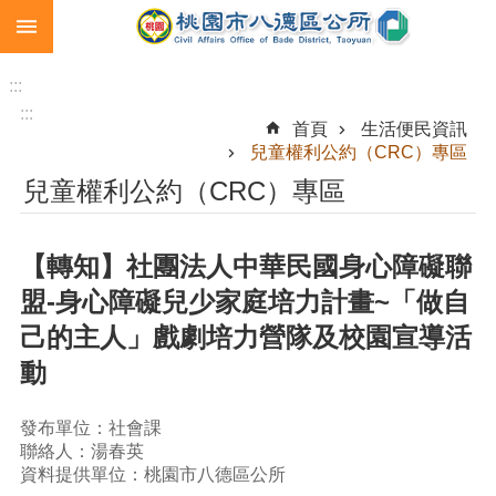
:::
跳到主要內容區塊
生
育
:::
補
:::
首頁
生活便民資訊
助
兒童權利公約（CRC）專區
市
兒童權利公約（CRC）專區
民
卡
【轉知】社團法人中華民國身心障礙聯
急
難
盟-身心障礙兒少家庭培力計畫~「做自
救
己的主人」戲劇培力營隊及校園宣導活
助
動
進
階
搜
發布單位：社會課
尋
聯絡人：湯春英
資料提供單位：桃園市八德區公所