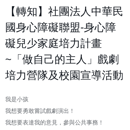
【轉知】社團法人中華民
本
區
國身心障礙聯盟-身心障
介
紹
礙兒少家庭培力計畫
訊
息
公
~「做自己的主人」戲劇
告
生
培力營隊及校園宣導活動
活
便
民
資
我是小孩
訊
我想要勇敢嘗試戲劇演出！
機
關
我想要表達我的意見，參與公共事務！
通