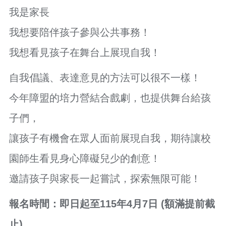
訊
我是家長
錄
我想要陪伴孩子參與公共事務！
相
關
我想看見孩子在舞台上展現自我！
資
料
自我倡議、表達意見的方法可以很不一樣！
活
動
今年障盟的培力營結合戲劇，也提供舞台給孩
報
名
子們，
專
區
讓孩子有機會在眾人面前展現自我，期待讓校
園師生看見身心障礙兒少的創意！
回
首
邀請孩子與家長一起嘗試，探索無限可能！
頁
網
報名時間：即日起至115年4月7日 (額滿提前截
站
導
止)