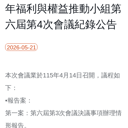
年福利與權益推動小組第
本
區
六屆第4次會議紀錄公告
介
紹
訊
2026-05-21
息
公
告
生
本次會議業於115年4月14日召開，議程如
活
便
下：
民
資
•報告案：
訊
機
第一案：第六屆第3次會議決議事項辦理情
關
通
形報告。