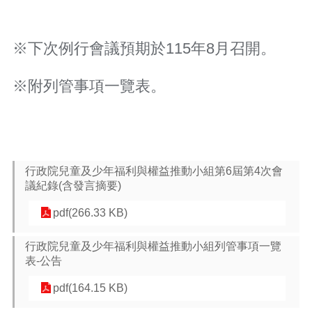
策
政
※下次例行會議預期於115年8月召開。
府
網
站
※附列管事項一覽表。
資
料
開
放
宣
告
行政院兒童及少年福利與權益推動小組第6屆第4次會
議紀錄(含發言摘要)
網
站
pdf(266.33 KB)
安
全
行政院兒童及少年福利與權益推動小組列管事項一覽
政
表-公告
策
pdf(164.15 KB)