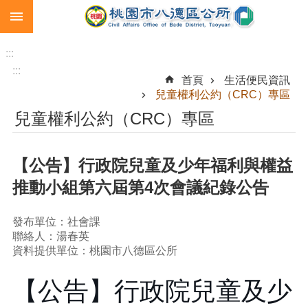
:::
跳到主要內容區塊
生
育
:::
補
:::
首頁
生活便民資訊
助
兒童權利公約（CRC）專區
市
兒童權利公約（CRC）專區
民
卡
【公告】行政院兒童及少年福利與權益
急
難
推動小組第六屆第4次會議紀錄公告
救
助
發布單位：社會課
進
聯絡人：湯春英
階
資料提供單位：桃園市八德區公所
搜
尋
【公告】行政院兒童及少