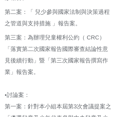
訊
錄
第二案：「 兒少參與國家法制與決策過程
相
關
之管道與支持措施 」報告案。
資
料
第三案：為辦理兒童權利公約（ CRC）
活
「落實第二次國家報告國際審查結論性意
動
報
名
見後續行動」暨「第三次國家報告撰寫作
專
區
業」報告案。
回
首
頁
•討論案：
網
第一案：針對本小組本屆第3次會議提案之
站
導