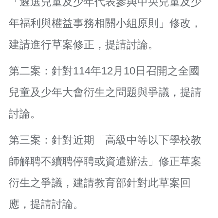
「遴選兒童及少年代表參與中央兒童及少
覽
年福利與權益事務相關小組原則」修改，
市
政
建請進行草案修正，提請討論。
信
箱
第二案：針對114年12月10日召開之全國
常
見
兒童及少年大會衍生之問題與爭議，提請
問
題
討論。
桃
園
第三案：針對近期「高級中等以下學校教
市
政
師解聘不續聘停聘或資遣辦法」修正草案
府
衍生之爭議，建請教育部針對此草案回
隱
私
應，提請討論。
權
政