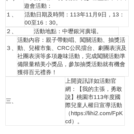
訊
遊會活動：
錄
１、
活動日期及時間：113年11月9日，13：
相
00至16：30。
關
２、
活動地點：中壢銀河廣場。
資
料
活動內容：親子帶動唱、闖關活動、抽獎活
３、
動、兒權市集、CRC公民擂台、劇團表演及
活
動
社團表演等多項趣味活動，完成闖關活動準
報
備限量精美小獎品，參加抽獎活動就有機會
名
獲得百元禮券！
專
區
上開資訊詳如活動官
網：【我的主張，勇敢
回
說】桃園市113年度國
首
三、
際兒童人權日宣導活動
頁
（https://lihi2.com/FpK
網
cd）。
站
導