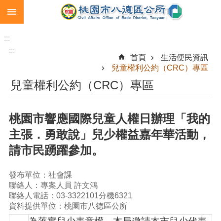
:::
跳到主要內容區塊
生
育
:::
補
:::
首頁
生活便民資訊
助
兒童權利公約（CRC）專區
市
兒童權利公約（CRC）專區
民
卡
桃園市響應國際兒童人權日辦理「我的
急
難
主張．勇敢說」兒少權益嘉年華活動，
救
請市民踴躍參加。
助
進
發布單位：社會課
階
聯絡人：專案人員 許文鴻
搜
聯絡人電話：03-3322101分機6321
尋
資料提供單位：桃園市八德區公所