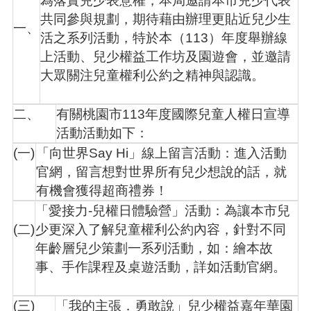
為落實兒少表意權，本局邀請本市兒少代表
共同參與規劃，期待藉由辦理更貼近兒少生
一、
本
活之系列活動，特於本（113）年度舉辦線
區
上活動、兒少權益工作坊及園遊會，並邀請
介
紹
大眾關注兒童權利公約之精神與認識。
訊
二、
有關桃園市113年度國際兒童人權日宣導
息
公
活動活動如下：
告
(一)
「向世界Say Hi」線上留言活動：進入活動
生
官網，留言想對世界所有兒少想說的話，就
活
有機會獲得超商禮券！
便
「愛接力-兒權日體驗營」活動：為讓本市兒
民
(二)
少更深入了解兒童權利公約內容，針對不同
資
訊
年齡層兒少策劃一系列活動，如：繪本故
事、手作課程及桌遊活動，詳如活動官網。
機
關
通
(三)
「我的主張．勇敢說」兒少權益嘉年華園