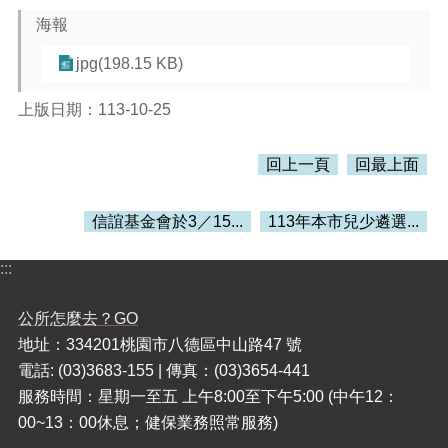
覽
海報
市
jpg(198.15 KB)
政
信
箱
上版日期：113-10-25
常
回上一頁
回最上面
見
問
題
信誼基金會於3／15...
113年本市兒少遴選...
桃
:::
園
市
政
公所怎麼去？GO
府
地址：334201桃園市八德區中山路47 號
電話: (03)3683-155 | 傳真：(03)3654-441
隱
服務時間：星期一至五 上午8:00至下午5:00 (中午12：
私
權
00~13：00休息；健保業務照常服務)
政