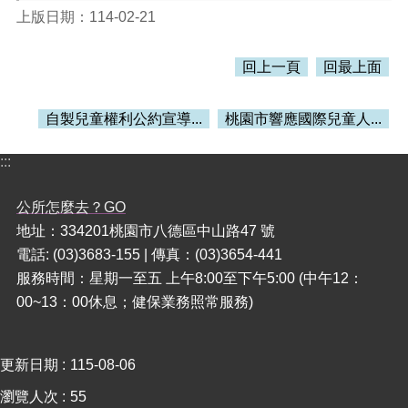
覽
上版日期：114-02-21
市
政
回上一頁
回最上面
信
箱
自製兒童權利公約宣導...
桃園市響應國際兒童人...
常
見
:::
問
題
公所怎麼去？GO
桃
地址：334201桃園市八德區中山路47 號
園
電話: (03)3683-155 | 傳真：(03)3654-441
市
服務時間：星期一至五 上午8:00至下午5:00 (中午12：
政
府
00~13：00休息；健保業務照常服務)
隱
私
更新日期
115-08-06
權
瀏覽人次
55
政