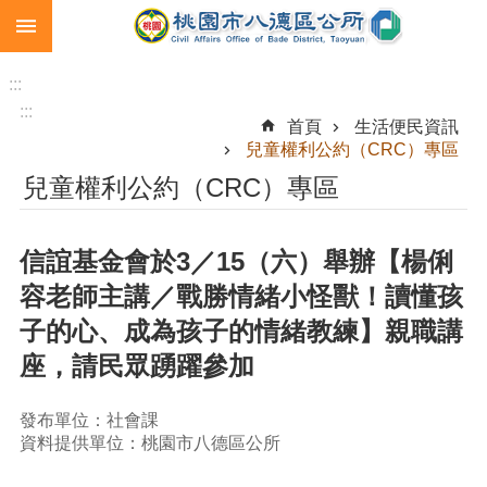
:::
跳到主要內容區塊
生
育
:::
補
:::
首頁
生活便民資訊
助
兒童權利公約（CRC）專區
市
兒童權利公約（CRC）專區
民
卡
信誼基金會於3／15（六）舉辦【楊俐
急
難
容老師主講／戰勝情緒小怪獸！讀懂孩
救
子的心、成為孩子的情緒教練】親職講
助
座，請民眾踴躍參加
進
階
搜
發布單位：社會課
尋
資料提供單位：桃園市八德區公所