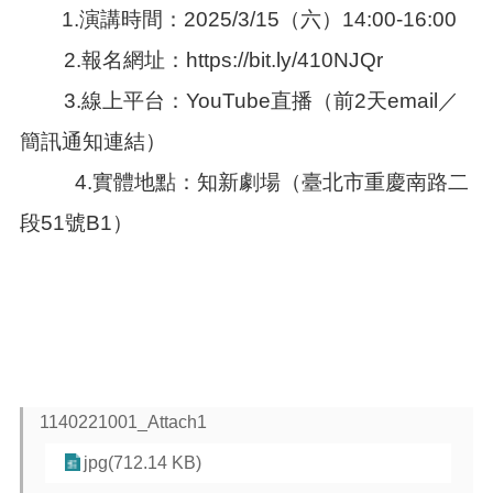
訊
1.演講時間：2025/3/15（六）14:00-16:00
錄
2.報名網址：https://bit.ly/410NJQr
相
關
3.線上平台：YouTube直播（前2天email／
資
料
簡訊通知連結）
活
4.實體地點：知新劇場（臺北市重慶南路二
動
段51號B1）
報
名
專
區
回
首
頁
1140221001_Attach1
網
站
jpg(712.14 KB)
導