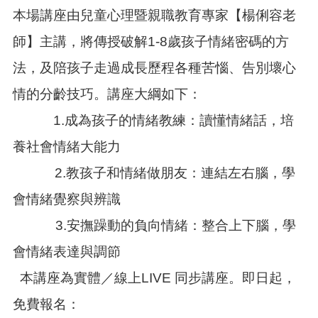
本場講座由兒童心理暨親職教育專家【楊俐容老
本
師】主講，將傳授破解1-8歲孩子情緒密碼的方
區
介
法，及陪孩子走過成長歷程各種苦惱、告別壞心
紹
情的分齡技巧。講座大綱如下：
訊
息
1.成為孩子的情緒教練：讀懂情緒話，培
公
養社會情緒大能力
告
2.教孩子和情緒做朋友：連結左右腦，學
生
活
會情緒覺察與辨識
便
民
3.安撫躁動的負向情緒：整合上下腦，學
資
訊
會情緒表達與調節
機
本講座為實體／線上LIVE 同步講座。即日起，
關
免費報名：
通