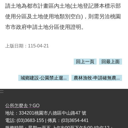
請土地為都市計畫區內土地(土地登記謄本標示部
本
使用分區及土地使用地類別空白)，則需另洽桃園
區
介
市市政府申請土地分區使用證明。
紹
訊
上版日期：115-04-21
息
公
告
回上一頁
回最上面
生
活
城鄉建設-公園禁止遛...
農林漁牧-申請確無農...
便
民
:::
資
訊
公所怎麼去？GO
機
地址：334201桃園市八德區中山路47 號
關
電話: (03)3683-155 | 傳真：(03)3654-441
通
服務時間：星期一至五 上午8:00至下午5:00 (中午12：