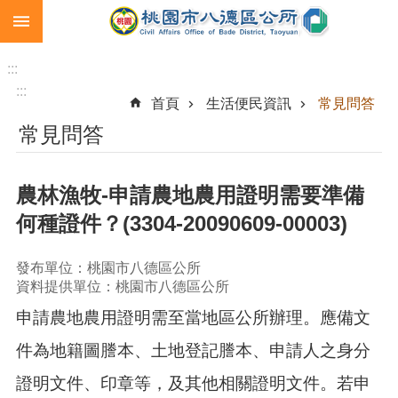
:::
跳到主要內容區塊
生
育
:::
補
:::
首頁
生活便民資訊
常見問答
助
常見問答
市
民
卡
農林漁牧-申請農地農用證明需要準備
急
何種證件？(3304-20090609-00003)
難
救
助
發布單位：桃園市八德區公所
資料提供單位：桃園市八德區公所
進
申請農地農用證明需至當地區公所辦理。應備文
階
搜
件為地籍圖謄本、土地登記謄本、申請人之身分
尋
證明文件、印章等，及其他相關證明文件。若申