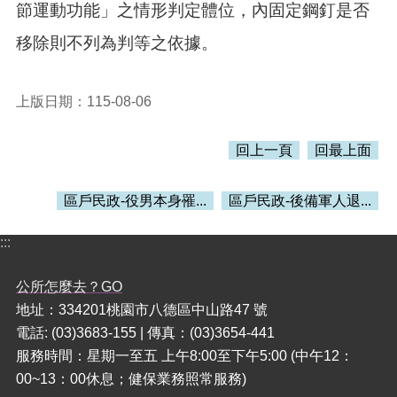
節運動功能」之情形判定體位，內固定鋼釘是否
本
移除則不列為判等之依據。
區
介
紹
上版日期：115-08-06
訊
息
回上一頁
回最上面
公
告
區戶民政-役男本身罹...
區戶民政-後備軍人退...
生
活
:::
便
民
公所怎麼去？GO
資
訊
地址：334201桃園市八德區中山路47 號
電話: (03)3683-155 | 傳真：(03)3654-441
機
服務時間：星期一至五 上午8:00至下午5:00 (中午12：
關
00~13：00休息；健保業務照常服務)
通