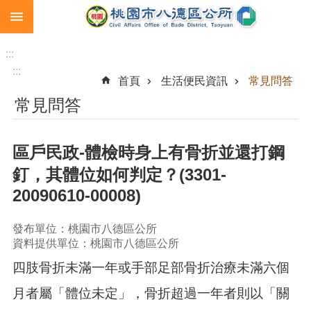
:::
跳到主要內容區塊
生
育
:::
補
:::
首頁
生活便民資訊
常見問答
助
常見問答
市
民
卡
區戶民政-體檢時身上有骨折並還打鋼
急
釘，其體位如何判定？(3301-
難
20090610-00008)
救
助
發布單位：桃園市八德區公所
進
資料提供單位：桃園市八德區公所
階
搜
四肢骨折未滿一年或手部足部骨折治療未滿六個
尋
月者屬「體位未定」，骨折超過一年者則以「關