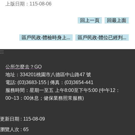
上版日期：115-08-06
本
區
回上一頁
回最上面
介
紹
區戶民政-體檢時身上...
區戶民政-體位已經判...
訊
息
:::
公
告
公所怎麼去？GO
生
地址：334201桃園市八德區中山路47 號
活
電話: (03)3683-155 | 傳真：(03)3654-441
便
服務時間：星期一至五 上午8:00至下午5:00 (中午12：
民
00~13：00休息；健保業務照常服務)
資
訊
機
更新日期
115-08-09
關
瀏覽人次
65
通