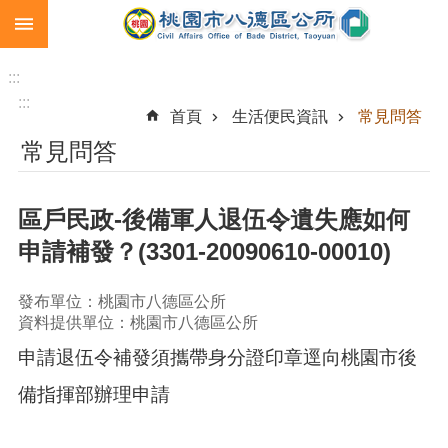
:::
跳到主要內容區塊
生
育
:::
補
:::
首頁
生活便民資訊
常見問答
助
常見問答
市
民
卡
區戶民政-後備軍人退伍令遺失應如何
急
申請補發？(3301-20090610-00010)
難
救
助
發布單位：桃園市八德區公所
資料提供單位：桃園市八德區公所
進
申請退伍令補發須攜帶身分證印章逕向桃園市後
階
搜
備指揮部辦理申請
尋