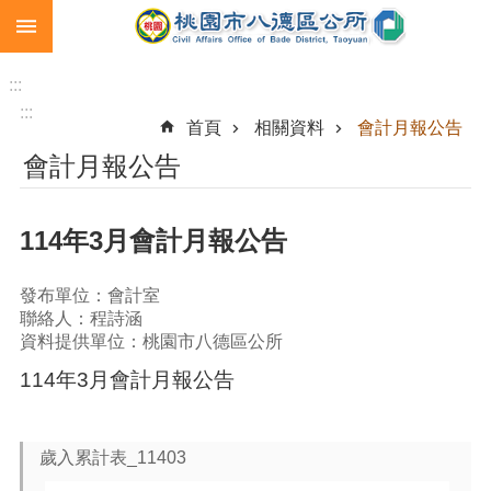
:::
跳到主要內容區塊
生
育
:::
補
:::
首頁
相關資料
會計月報公告
助
會計月報公告
市
民
卡
114年3月會計月報公告
急
難
發布單位：會計室
救
聯絡人：程詩涵
助
資料提供單位：桃園市八德區公所
進
114年3月會計月報公告
階
搜
尋
歲入累計表_11403