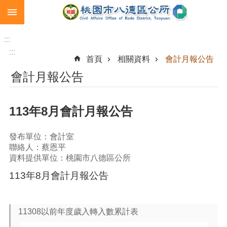
:::
跳到主要內容區塊
生
育
:::
補
:::
首頁
相關資料
會計月報公告
助
會計月報公告
市
民
卡
113年8月會計月報公告
急
難
發布單位：會計室
救
聯絡人：蔡恩平
助
資料提供單位：桃園市八德區公所
進
113年8月會計月報公告
階
搜
尋
11308以前年度歲入轉入數累計表