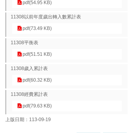
pdf(54.95 KB)
本
11308以前年度歲出轉入數累計表
區
介
pdf(73.49 KB)
紹
11308平衡表
訊
息
pdf(51.51 KB)
公
告
11308歲入累計表
生
活
pdf(60.32 KB)
便
民
11308經費累計表
資
訊
pdf(79.63 KB)
機
上版日期：113-09-19
關
通