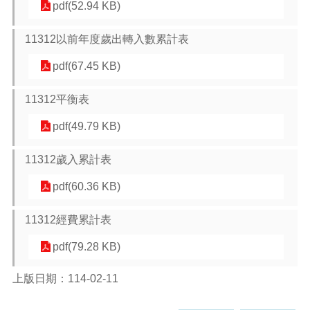
pdf(52.94 KB)
本
11312以前年度歲出轉入數累計表
區
介
pdf(67.45 KB)
紹
11312平衡表
訊
息
pdf(49.79 KB)
公
告
11312歲入累計表
生
活
pdf(60.36 KB)
便
民
11312經費累計表
資
訊
pdf(79.28 KB)
機
上版日期：114-02-11
關
通