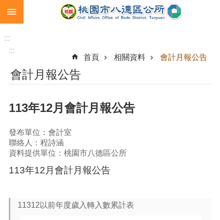
:::
跳到主要內容區塊
生
育
:::
補
:::
首頁
相關資料
會計月報公告
助
會計月報公告
市
民
卡
113年12月會計月報公告
急
難
發布單位：會計室
救
聯絡人：程詩涵
助
資料提供單位：桃園市八德區公所
進
113年12月會計月報公告
階
搜
尋
11312以前年度歲入轉入數累計表