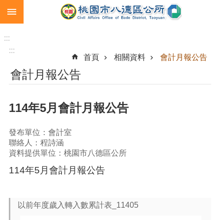
:::
跳到主要內容區塊
生
育
:::
補
:::
首頁
相關資料
會計月報公告
助
會計月報公告
市
民
卡
114年5月會計月報公告
急
難
發布單位：會計室
救
聯絡人：程詩涵
助
資料提供單位：桃園市八德區公所
進
114年5月會計月報公告
階
搜
尋
以前年度歲入轉入數累計表_11405