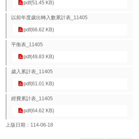
pdf(51.45 KB)
本
以前年度歲出轉入數累計表_11405
區
介
pdf(66.62 KB)
紹
平衡表_11405
訊
息
pdf(49.83 KB)
公
告
歲入累計表_11405
生
活
pdf(61.01 KB)
便
民
經費累計表_11405
資
訊
pdf(64.62 KB)
機
上版日期：114-06-18
關
通