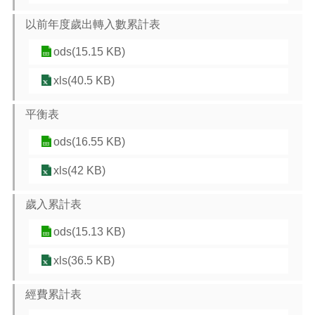
以前年度歲出轉入數累計表
本
區
ods(15.15 KB)
介
紹
xls(40.5 KB)
訊
平衡表
息
公
ods(16.55 KB)
告
xls(42 KB)
生
活
便
歲入累計表
民
資
ods(15.13 KB)
訊
xls(36.5 KB)
機
關
經費累計表
通