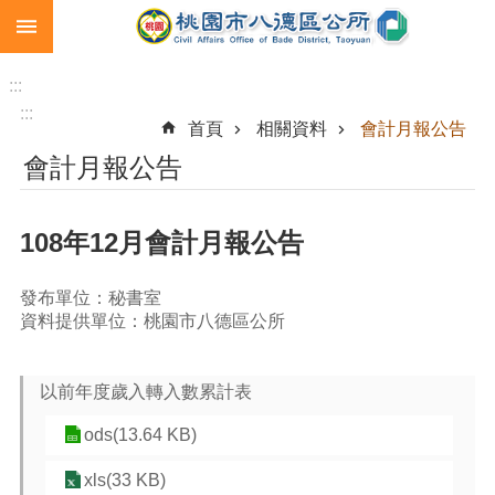
:::
跳到主要內容區塊
生
育
:::
補
:::
首頁
相關資料
會計月報公告
助
會計月報公告
市
民
卡
108年12月會計月報公告
急
難
發布單位：秘書室
救
資料提供單位：桃園市八德區公所
助
進
以前年度歲入轉入數累計表
階
搜
ods(13.64 KB)
尋
xls(33 KB)