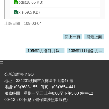
訊
ods(18.65 KB)
錄
xls(69.5 KB)
相
關
上版日期：109-03-04
資
料
回上一頁
回最上面
活
動
報
109年1月會計月報...
108年11月會計月...
名
專
:::
區
公所怎麼去？GO
回
地址：334201桃園市八德區中山路47 號
首
頁
電話: (03)3683-155 | 傳真：(03)3654-441
服務時間：星期一至五 上午8:00至下午5:00 (中午12：
網
00~13：00休息；健保業務照常服務)
站
導