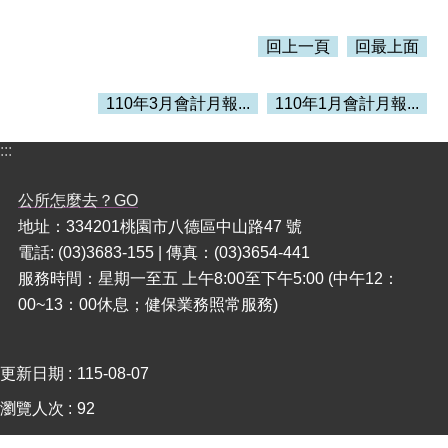
本
回上一頁
回最上面
區
介
110年3月會計月報...
110年1月會計月報...
紹
訊
:::
息
公
公所怎麼去？GO
告
地址：334201桃園市八德區中山路47 號
生
電話: (03)3683-155 | 傳真：(03)3654-441
活
服務時間：星期一至五 上午8:00至下午5:00 (中午12：
便
00~13：00休息；健保業務照常服務)
民
資
訊
更新日期
115-08-07
機
瀏覽人次
92
關
通