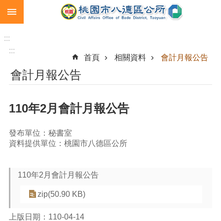
:::
跳到主要內容區塊
生
育
:::
補
:::
首頁
相關資料
會計月報公告
助
會計月報公告
市
民
卡
110年2月會計月報公告
急
難
發布單位：秘書室
救
資料提供單位：桃園市八德區公所
助
進
110年2月會計月報公告
階
搜
zip(50.90 KB)
尋
上版日期：110-04-14