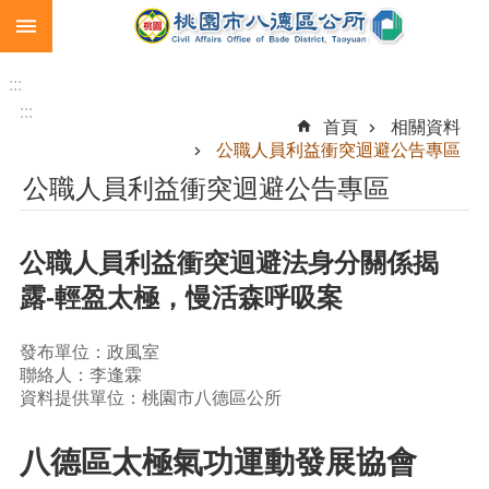
:::
跳到主要內容區塊
生
育
:::
補
:::
首頁
相關資料
助
公職人員利益衝突迴避公告專區
市
公職人員利益衝突迴避公告專區
民
卡
公職人員利益衝突迴避法身分關係揭
急
難
露-輕盈太極，慢活森呼吸案
救
助
發布單位：政風室
進
聯絡人：李逢霖
階
資料提供單位：桃園市八德區公所
搜
尋
八德區太極氣功運動發展協會