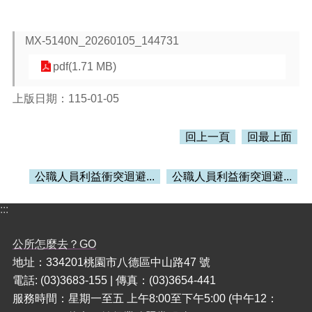
本
MX-5140N_20260105_144731
區
介
pdf(1.71 MB)
紹
上版日期：115-01-05
訊
息
公
回上一頁
回最上面
告
生
公職人員利益衝突迴避...
公職人員利益衝突迴避...
活
便
:::
民
資
訊
公所怎麼去？GO
地址：334201桃園市八德區中山路47 號
機
電話: (03)3683-155 | 傳真：(03)3654-441
關
服務時間：星期一至五 上午8:00至下午5:00 (中午12：
通