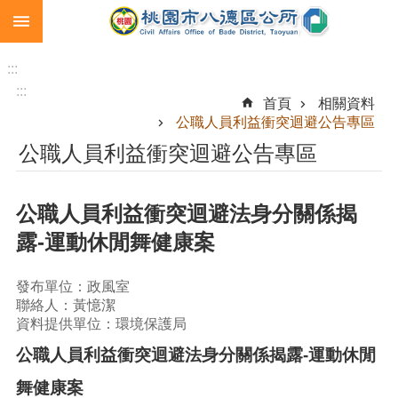
:::
跳到主要內容區塊
生
育
:::
補
:::
首頁
相關資料
助
公職人員利益衝突迴避公告專區
市
公職人員利益衝突迴避公告專區
民
卡
公職人員利益衝突迴避法身分關係揭
急
難
露-運動休閒舞健康案
救
助
發布單位：政風室
進
聯絡人：黃憶潔
階
資料提供單位：環境保護局
搜
公職人員利益衝突迴避法身分關係揭露
-
運動休閒
尋
舞健康案