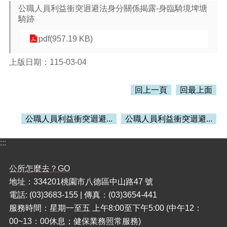
公職人員利益衝突迴避法身分關係揭露-身臨騎境埤塘
騎跡
本
區
pdf(957.19 KB)
介
紹
上版日期：115-03-04
訊
息
回上一頁
回最上面
公
告
公職人員利益衝突迴避...
公職人員利益衝突迴避...
生
活
:::
便
民
資
公所怎麼去？GO
訊
地址：334201桃園市八德區中山路47 號
電話: (03)3683-155 | 傳真：(03)3654-441
機
關
服務時間：星期一至五 上午8:00至下午5:00 (中午12：
通
00~13：00休息；健保業務照常服務)