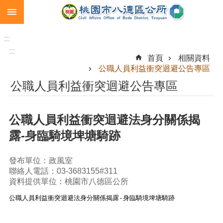
:::
跳到主要內容區塊
生
育
:::
補
:::
首頁
相關資料
助
公職人員利益衝突迴避公告專區
市
公職人員利益衝突迴避公告專區
民
卡
公職人員利益衝突迴避法身分關係揭
急
難
露-身臨騎境埤塘騎跡
救
助
發布單位：政風室
進
聯絡人電話：03-3683155#311
階
資料提供單位：桃園市八德區公所
搜
公職人員利益衝突迴避法身分關係揭露-身臨騎境埤塘騎跡
尋