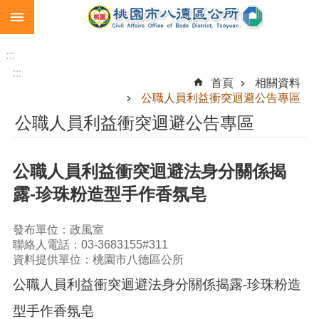
:::
跳到主要內容區塊
生
育
:::
補
:::
首頁
相關資料
助
公職人員利益衝突迴避公告專區
市
公職人員利益衝突迴避公告專區
民
卡
公職人員利益衝突迴避法身分關係揭
急
難
露-珍珠粉造型手作香氛皂
救
助
發布單位：政風室
進
聯絡人電話：03-3683155#311
階
資料提供單位：桃園市八德區公所
搜
公職人員利益衝突迴避法身分關係揭露-珍珠粉造
尋
型手作香氛皂