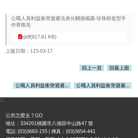
本
公職人員利益衝突迴避法身分關係揭露-珍珠粉造型手
區
作香氛皂
介
紹
pdf(917.61 KB)
訊
息
上版日期：115-03-17
公
告
回上一頁
回最上面
生
活
公職人員利益衝突迴避...
公職人員利益衝突迴避...
便
民
:::
資
訊
公所怎麼去？GO
機
地址：334201桃園市八德區中山路47 號
關
電話: (03)3683-155 | 傳真：(03)3654-441
通