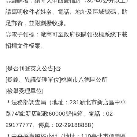
◎郵購者：請附大型回郵信封〈30*40公分以上〉
請寫明收件者姓名、電話、地址及區域號碼，貼
足郵資，並附劃撥收據。
◎電子領標：廠商可至政府採購領投標系統下載
招標文件檔案。
[是否刊登英文公告]否
[疑義、異議受理單位]桃園市八德區公所
[檢舉受理單位]
＊法務部調查局（地址：231新北市新店區中華
路74號;新店郵政60000號信箱、電話：02-
29177777、傳真：02-29188888）
＊中央採購稽核小組（地址：110臺北市信義區