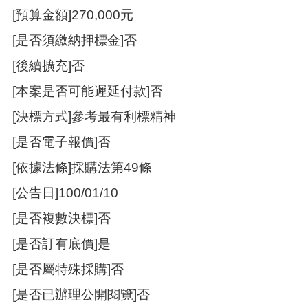
訊
[預算金額]270,000元
錄
[是否須繳納押標金]否
相
關
[後續擴充]否
資
料
[本案是否可能遲延付款]否
活
[決標方式]參考最有利標精神
動
[是否電子報價]否
報
名
[依據法條]採購法第49條
專
區
[公告日]100/01/10
回
[是否複數決標]否
首
[是否訂有底價]是
頁
[是否屬特殊採購]否
網
站
[是否已辦理公開閱覽]否
導