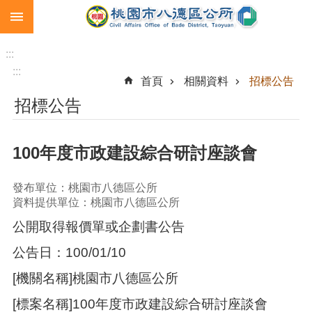
:::
跳到主要內容區塊
生
育
:::
補
:::
首頁
相關資料
招標公告
助
招標公告
市
民
卡
100年度市政建設綜合研討座談會
急
難
發布單位：桃園市八德區公所
救
資料提供單位：桃園市八德區公所
助
公開取得報價單或企劃書公告
進
公告日：100/01/10
階
搜
[機關名稱]桃園市八德區公所
尋
[標案名稱]100年度市政建設綜合研討座談會