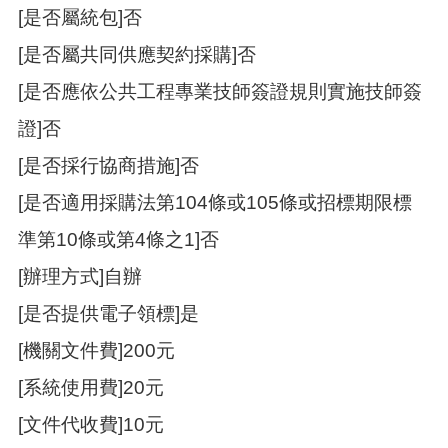
覽
[是否屬統包]否
市
[是否屬共同供應契約採購]否
政
信
[是否應依公共工程專業技師簽證規則實施技師簽
箱
證]否
常
[是否採行協商措施]否
見
問
[是否適用採購法第104條或105條或招標期限標
題
準第10條或第4條之1]否
桃
園
[辦理方式]自辦
市
政
[是否提供電子領標]是
府
[機關文件費]200元
隱
[系統使用費]20元
私
權
[文件代收費]10元
政