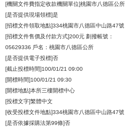
[機關文件費指定收款機關單位]桃園市八德區公所
策
[是否提供現場領標]是
政
府
[招標文件領取地點]334桃園市八德區中山路47號
網
站
[招標文件售價及付款方式]200元 劃撥帳號：
資
料
05629336 戶名：桃園市八德區公所
開
[是否提供電子投標]否
放
宣
[截止投標時間]100/01/21 09:00
告
[開標時間]100/01/21 09:30
網
站
[開標地點]本所三樓開標中心
安
全
[投標文字]繁體中文
政
[收受投標文件地點]334桃園市八德區中山路47號
策
[是否依據採購法第99條]否