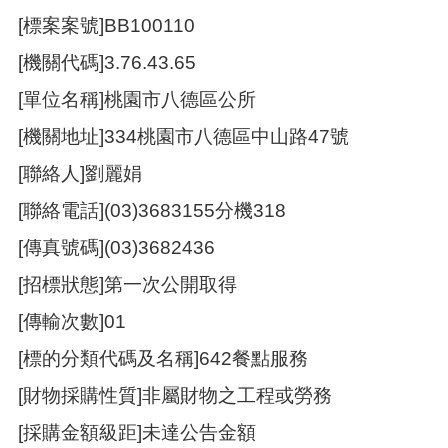
[標案案號]BB100110
本
[機關代碼]3.76.43.65
區
介
[單位名稱]桃園市八德區公所
紹
[機關地址]334桃園市八德區中山路47號
訊
息
[聯絡人]劉麗娟
公
告
[聯絡電話](03)3683155分機318
生
[傳真號碼](03)3682436
活
[招標狀態]第一次公開取得
便
民
[傳輸次數]01
資
訊
[標的分類代碼及名稱]642餐點服務
機
[財物採購性質]非屬財物之工程或勞務
關
通
[採購金額級距]未達公告金額