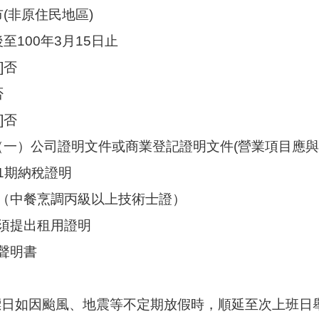
市(非原住民地區)
至100年3月15日止
]否
否
]否
]（一）公司證明文件或商業登記證明文件(營業項目應
1期納稅證明
（中餐烹調丙級以上技術士證）
須提出租用證明
聲明書
.開標日如因颱風、地震等不定期放假時，順延至次上班日