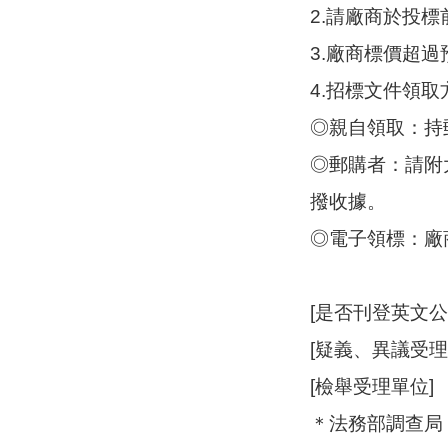
2.請廠商於投
3.廠商標價超
4.招標文件領
◎親自領取：持
◎郵購者：請附
撥收據。
◎電子領標：廠
[是否刊登英文公
[疑義、異議受
[檢舉受理單位]
＊法務部調查局（