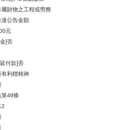
]非屬財物之工程或勞務
未達公告金額
000元
金]否
延付款]否
最有利標精神
否
法第49條
12
否
是