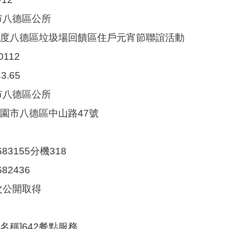
市八德區公所
0年度八德區垃圾場回饋區住戶元宵節聯誼活動
0112
3.65
市八德區公所
4桃園市八德區中山路47號
683155分機318
682436
次公開取得
名稱]642餐點服務