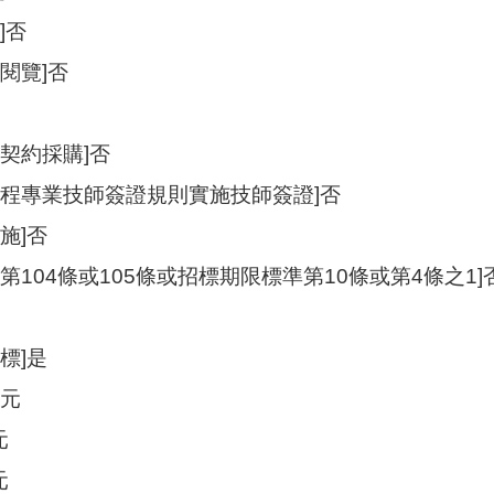
]否
閱覽]否
契約採購]否
工程專業技師簽證規則實施技師簽證]否
施]否
第104條或105條或招標期限標準第10條或第4條之1]
標]是
0元
元
元