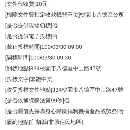
[文件代收費]10元
策
[機關文件費指定收款機關單位]桃園市八德區公所
政
府
[是否提供現場領標]否
網
站
[是否提供電子投標]否
資
料
[截止投標時間]100/03/30 09:00
開
[開標時間]100/03/30 09:30
放
宣
[開標地點]334桃園市八德區中山路47號
告
[投標文字]繁體中文
網
站
[收受投標文件地點]334桃園市八德區中山路47號
安
全
[是否依據採購法第99條]否
政
[是否屬優先採購身心障礙福利機構產品或勞務]否
策
[履約地點]宜蘭縣(非原住民地區)