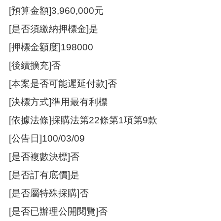
訊
[預算金額]3,960,000元
錄
[是否須繳納押標金]是
相
關
[押標金額度]198000
資
料
[後續擴充]否
活
[本案是否可能遲延付款]否
動
[決標方式]準用最有利標
報
名
[依據法條]採購法第22條第1項第9款
專
區
[公告日]100/03/09
回
[是否複數決標]否
首
[是否訂有底價]是
頁
[是否屬特殊採購]否
網
站
[是否已辦理公開閱覽]否
導