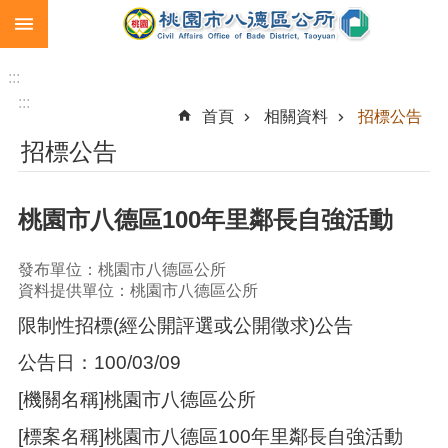
:::
跳到主要內容區塊
生
育
:::
補
:::
首頁
相關資料
招標公告
助
招標公告
市
民
卡
桃園市八德區100年里鄰長自強活動
急
難
發布單位：桃園市八德區公所
救
資料提供單位：桃園市八德區公所
助
限制性招標(經公開評選或公開徵求)公告
進
公告日：100/03/09
階
搜
[機關名稱]桃園市八德區公所
尋
[標案名稱]桃園市八德區100年里鄰長自強活動