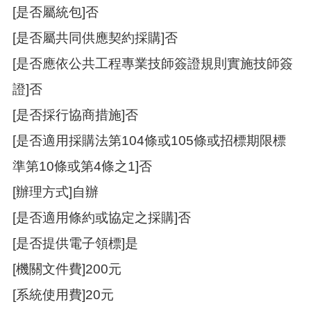
覽
[是否屬統包]否
市
[是否屬共同供應契約採購]否
政
信
[是否應依公共工程專業技師簽證規則實施技師簽
箱
證]否
常
[是否採行協商措施]否
見
問
[是否適用採購法第104條或105條或招標期限標
題
準第10條或第4條之1]否
桃
園
[辦理方式]自辦
市
政
[是否適用條約或協定之採購]否
府
[是否提供電子領標]是
隱
[機關文件費]200元
私
權
[系統使用費]20元
政