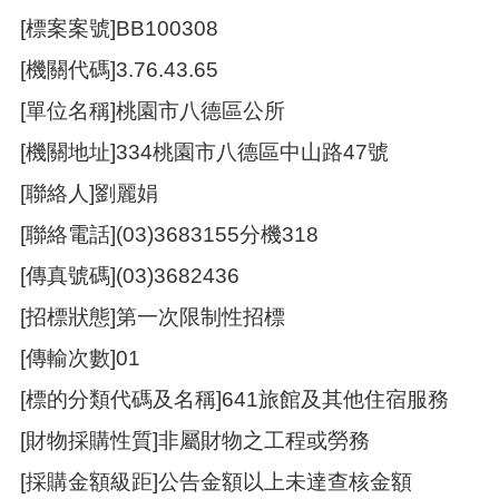
[標案案號]BB100308
本
[機關代碼]3.76.43.65
區
介
[單位名稱]桃園市八德區公所
紹
[機關地址]334桃園市八德區中山路47號
訊
息
[聯絡人]劉麗娟
公
告
[聯絡電話](03)3683155分機318
生
[傳真號碼](03)3682436
活
[招標狀態]第一次限制性招標
便
民
[傳輸次數]01
資
訊
[標的分類代碼及名稱]641旅館及其他住宿服務
機
[財物採購性質]非屬財物之工程或勞務
關
通
[採購金額級距]公告金額以上未達查核金額