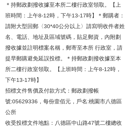
訊
＊持郵政劃撥收據至本所二樓行政室領取。【上
錄
班時間：上午8-12時，下午13-17時】＊郵購者：
相
關
請附大型回郵〈30*40公分以上〉請寫明收件者姓
資
料
名、電話、地址及區域號碼，貼足郵資，內附劃
撥收據並註明標案名稱，郵寄至本所 行政室，請
活
動
提早郵購避免延誤投標。＊持郵政劃撥收據至本
報
名
所二樓行政室領取。【上班時間：上午8-12時，
專
區
下午13-17時】
招標文件售價及付款方式：郵政劃撥帳
回
首
號:05629336，每份壹佰元，戶名:桃園市八德區
頁
公所
網
站
收受投標文件地點：八德區中山路47號二樓總收
導