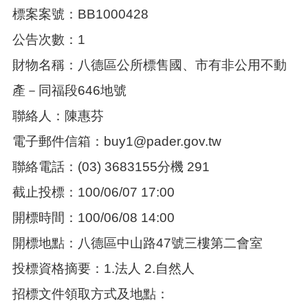
標案案號：BB1000428
本
公告次數：1
區
介
財物名稱：八德區公所標售國、市有非公用不動
紹
產－同福段646地號
訊
息
聯絡人：陳惠芬
公
電子郵件信箱：buy1@pader.gov.tw
告
聯絡電話：(03) 3683155分機 291
生
活
截止投標：100/06/07 17:00
便
民
開標時間：100/06/08 14:00
資
訊
開標地點：八德區中山路47號三樓第二會室
機
投標資格摘要：1.法人 2.自然人
關
招標文件領取方式及地點：
通