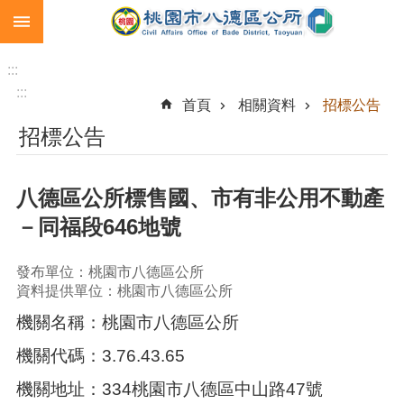
:::
跳到主要內容區塊
生
育
:::
補
:::
首頁
相關資料
招標公告
助
招標公告
市
民
卡
八德區公所標售國、市有非公用不動產
急
－同福段646地號
難
救
助
發布單位：桃園市八德區公所
資料提供單位：桃園市八德區公所
進
機關名稱：桃園市八德區公所
階
搜
機關代碼：3.76.43.65
尋
機關地址：334桃園市八德區中山路47號