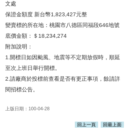
覽
文處
市
保證金額度 新台幣1,823,427元整
政
變賣標的所在地：桃園市八德區同福段646地號
信
箱
底價金額：＄18,234,274
常
附加說明：
見
問
1.開標日如因颱風、地震等不定期放假時，順延
題
至次上班日舉行開標。
桃
園
2.請廠商於投標前查看是否有更正事項，餘請詳
市
閱招標公告。
政
府
上版日期：100-04-28
隱
私
權
回上一頁
回最上面
政