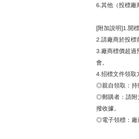
6.其他（投標
[附加說明]1
2.請廠商於投
3.廠商標價超
會。
4.招標文件領
◎親自領取：持
◎郵購者：請附
撥收據。
◎電子領標：廠