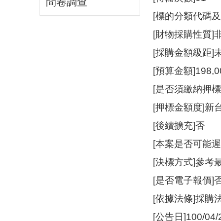
問卷調查
[標的分類代碼及
[財物採購性質
[採購金額級距]
[預算金額]198,
[是否須繳納押標
[押標金額度]新台
[後續擴充]否
[本案是否可能遲
[決標方式]參考
[是否電子報價]
[依據法條]採購
[公告日]100/04/