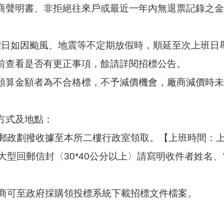
廠商聲明書、非拒絕往來戶或最近一年內無退票記錄之
.開標日如因颱風、地震等不定期放假時，順延至次上班日
標前查看是否有更正事項，餘請詳閱招標公告。
過預算金額者為不合格標，不予減價機會，廠商減價時
取方式及地點：
郵政劃撥收據至本所二樓行政室領取。【上班時間：上午8
大型回郵信封〈30*40公分以上〉請寫明收件者姓名
商可至政府採購領投標系統下載招標文件檔案。