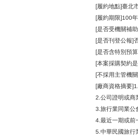
[履約地點]臺北
[履約期限]100年
[是否受機關補助
[是否刊登公報]
[是否含特別預算
[本案採購契約
[不採用主管機
[廠商資格摘要]
2.公司證明或
3.旅行業同業
4.最近一期或
5.中華民國旅