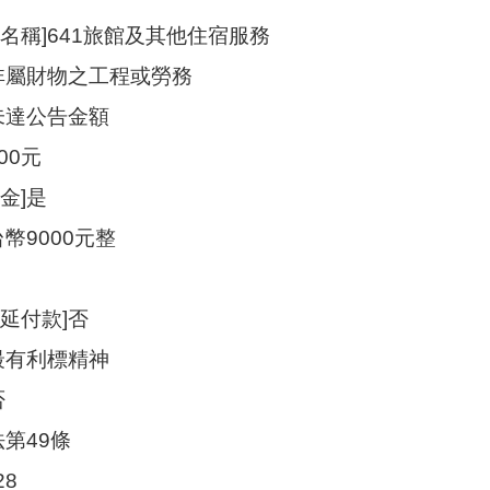
名稱]641旅館及其他住宿服務
]非屬財物之工程或勞務
未達公告金額
000元
金]是
幣9000元整
延付款]否
最有利標精神
否
法第49條
28