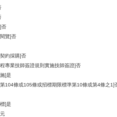
否
否
]否
閱覽]否
契約採購]否
工程專業技師簽證規則實施技師簽證]否
施]是
第104條或105條或招標期限標準第10條或第4條之1]
標]是
0元