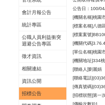
公告日：100/04/
會計月報公告
[機關名稱]桃園
統計專區
[標案名稱]八德
[標案案號]BB10
公職人員利益衝突
[機關代碼]3.76.4
迴避公告專區
[單位名稱]桃園
徵才資訊
[機關地址]33
相關連結
[聯絡人]劉麗娟
[聯絡電話](03)3
資訊公開
[傳真號碼](03)3
招標公告
[招標狀態]第一
[傳輸次數]01