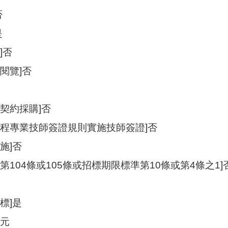
否
是
]否
閱覽]否
契約採購]否
工程專業技師簽證規則實施技師簽證]否
施]否
第104條或105條或招標期限標準第10條或第4條之1]
標]是
0元