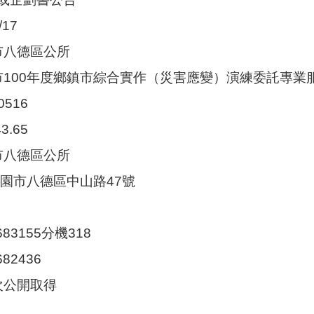
17
市八德區公所
園市100年度鄉鎮市綜合實作（災害應變）演練委託專業
0516
3.65
市八德區公所
4桃園市八德區中山路47號
683155分機318
682436
次公開取得