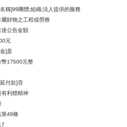
名稱]99團體;組織;法人提供的服務
]非屬財物之工程或勞務
未達公告金額
000元
金]是
幣17500元整
延付款]否
最有利標精神
否
法第49條
17