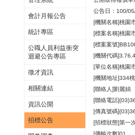
公告日：100/05/
會計月報公告
[機關名稱]桃園
統計專區
[標案名稱]桃
[標案案號]BB10
公職人員利益衝突
[機關代碼]3.76.4
迴避公告專區
[單位名稱]桃園
徵才資訊
[機關地址]33
相關連結
[聯絡人]劉麗娟
[聯絡電話](03)3
資訊公開
[傳真號碼](03)3
招標公告
[招標狀態]第一
[傳輸次數]01