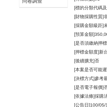
問卷調查
[標的分類代碼及
[財物採購性質
[採購金額級距]
[預算金額]350,
[是否須繳納押標
[押標金額度]新台
[後續擴充]否
[本案是否可能遲
[決標方式]參考
[是否電子報價]
[依據法條]採購
[公告日]100/05/