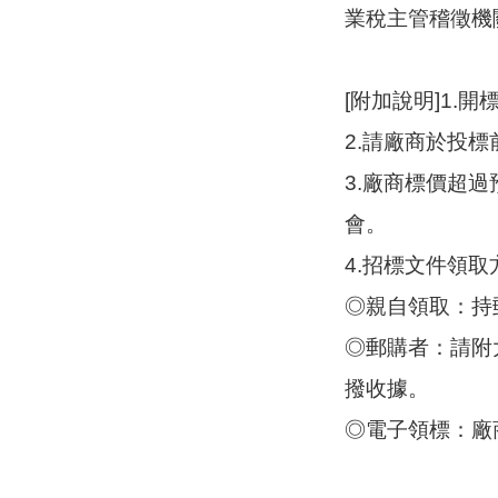
業稅主管稽徵機
[附加說明]1
2.請廠商於投
3.廠商標價超
會。
4.招標文件領
◎親自領取：持
◎郵購者：請附
撥收據。
◎電子領標：廠