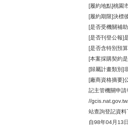
[履約地點]桃園
[履約期限]決標後
[是否受機關補助
[是否刊登公報]
[是否含特別預算
[本案採購契約
[歸屬計畫類別
[廠商資格摘要
記主管機關申請發
//gcis.nat
站查詢登記資料
自98年04月