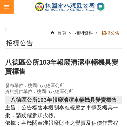
:::
跳到主要內容區塊
生
育
:::
補
:::
首頁
相關資料
招標公告
助
招標公告
市
民
卡
八德區公所103年報廢清潔車輛機具變
急
賣標售
難
救
助
發布單位：桃園市八德區公所
資料提供單位：桃園市八德區公所
進
八德區公所103年報廢清潔車輛機具變賣標售
階
主旨：公告標售本機關奉准報廢之車輛及機具一
搜
尋
批，請踴躍參加投標。
依據：各機關奉准報廢財產之變賣及估價作業程