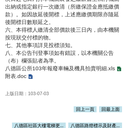
訊
出納或指定銀行一次繳清（所繳保證金應抵繳價
錄
款）。如因故延後開標，上述應繳價期限亦隨延
相
後開標日數順延之。
關
六、本得標人繳清全部價款後三日內，由本機關
資
料
按現狀交付標的物。
七、其他事項詳見投標須知。
活
八、本公告刊登事項如有錯誤，以本機關公告
動
報
（布）欄張貼者為準。
名
八德區公所103年報廢車輛及機具拍賣明細.xls
專
附表.doc
區
回
上版日期：103-07-03
首
頁
回上一頁
回最上面
網
站
導
八德區社區大樓電梯更...
八德區路燈標示及財產...