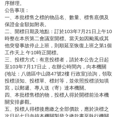
序辦理。
公告事項：
本
區
一、本批標售之標的物品名、數量、標售底價及
介
保證金金額如附表。
紹
二、開標日期及地點：訂於103年7月21日上午10
訊
時整在本所第二會議室開標。當天如因颱風或其
息
他突發事故停止上班，則順延至恢復上班之第1個
公
工作天上 午10時正開標。
告
三、投標方式：有意投標者，請於本公告之日起
生
至103年7月17日止，在辦公時間內，向本機關
活
(地址：八德區中山路47號2樓 行政室)洽詢，領取
便
投標須知、投標單、標封等，並依照投標須知填
民
資
寫，以郵遞、專人送（寄）達本機關。
訊
四、本批標售標的物，投標人得於開標前洽本機
機
關安排參觀。
關
五、投標人得標後應繳之全部價款，應於決標之
通
次日起七日內持本機關製發之繳款書至執行機關