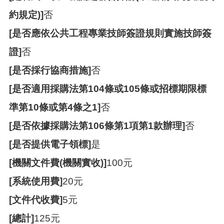
約規定)]
否
[是否應依公共工程專業技師簽證規則實施技師簽
證]
否
[是否採行協商措施]
否
[是否適用採購法第104條或105條或招標期限標
準第10條或第4條之1]
否
[是否依據採購法第106條第1項第1款辦理]
否
[是否提供電子領標]
是
[機關文件費(機關實收)]
100元
[系統使用費]
20元
[文件代收費]
5元
[總計]
125元