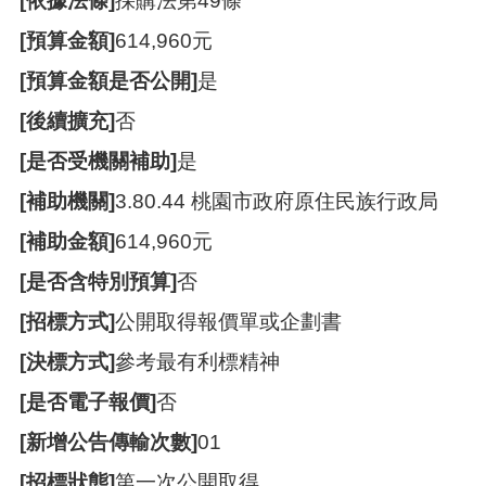
[依據法條]
採購法第49條
覽
[預算金額]
614,960元
市
政
[預算金額是否公開]
是
信
箱
[後續擴充]
否
[是否受機關補助]
是
常
見
[補助機關]
3.80.44 桃園市政府原住民族行政局
問
題
[補助金額]
614,960元
桃
[是否含特別預算]
否
園
市
[招標方式]
公開取得報價單或企劃書
政
[決標方式]
參考最有利標精神
府
[是否電子報價]
否
隱
私
[新增公告傳輸次數]
01
權
政
[招標狀態]
第一次公開取得