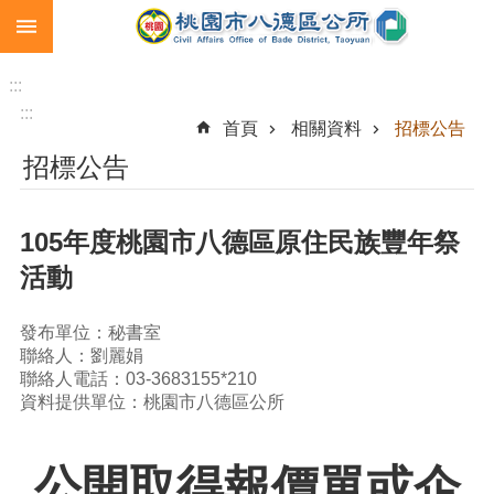
:::
跳到主要內容區塊
生
育
:::
補
:::
首頁
相關資料
招標公告
助
招標公告
市
民
卡
105年度桃園市八德區原住民族豐年祭
急
活動
難
救
助
發布單位：秘書室
聯絡人：劉麗娟
進
聯絡人電話：03-3683155*210
階
資料提供單位：桃園市八德區公所
搜
尋
公開取得報價單或企