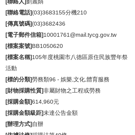
[聯絡人]
劉麗娟
訊
錄
[聯絡電話]
(03)3683155分機210
相
[傳真號碼]
(03)3682436
關
資
[電子郵件信箱]
10001761@mail.tycg.gov.tw
料
[標案案號]
BB1050620
活
動
[標案名稱]
105年度桃園市八德區原住民族豐年祭
報
活動
名
專
[標的分類]
勞務類96 - 娛樂,文化,體育服務
區
[財物採購性質]
非屬財物之工程或勞務
回
首
[採購金額]
614,960元
頁
[採購金額級距]
未達公告金額
網
[辦理方式]
自辦
站
導