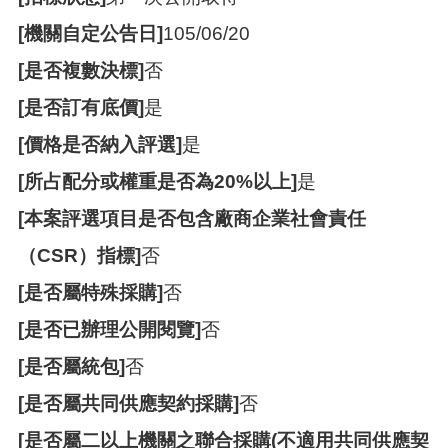
策
[機關自定公告日]
105/06/20
政
[是否複數決標]
否
府
網
[是否訂有底價]
是
站
資
[價格是否納入評選]
是
料
開
[所占配分或權重是否為20%以上]
是
放
[本案評選項目是否包含廠商企業社會責任
宣
告
（CSR）指標]
否
網
[是否屬特殊採購]
否
站
安
[是否已辦理公開閱覽]
否
全
政
[是否屬統包]
否
策
[是否屬共同供應契約採購]
否
[是否屬二以上機關之聯合採購(不適用共同供應契