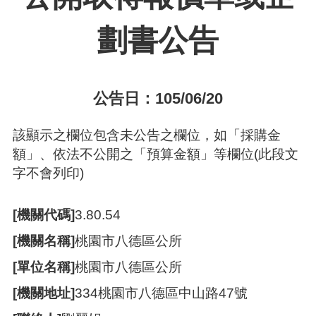
劃書公告
本
區
介
紹
公告日：105/06/20
訊
息
公
該顯示之欄位包含未公告之欄位，如「採購金
告
額」、依法不公開之「預算金額」等欄位(此段文
字不會列印)
生
活
便
[機關代碼]
3.80.54
民
資
[機關名稱]
桃園市八德區公所
訊
[單位名稱]
桃園市八德區公所
機
關
[機關地址]
334桃園市八德區中山路47號
通