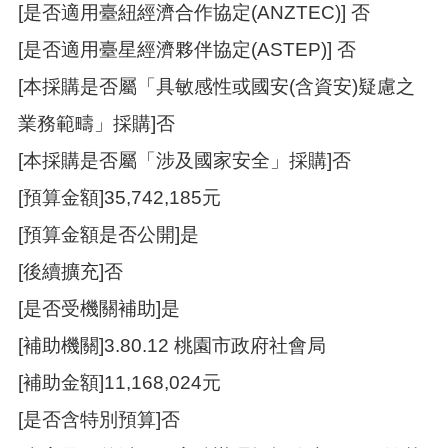
覽
[是否適用臺紐經濟合作協定(ANZTEC)] 否
市
[是否適用臺星經濟夥伴協定(ASTEP)] 否
政
[本採購是否屬「具敏感性或國安(含資安)疑慮之
信
箱
業務範疇」採購]否
常
[本採購是否屬「涉及國家安全」採購]否
見
問
[預算金額]35,742,185元
題
[預算金額是否公開]是
桃
園
[後續擴充]否
市
[是否受機關補助]是
政
府
[補助機關]3.80.12 桃園市政府社會局
隱
[補助金額]11,168,024元
私
[是否含特別預算]否
權
政