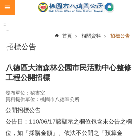
:::
跳到主要內容區塊
生
育
:::
補
:::
首頁
相關資料
招標公告
助
招標公告
市
民
卡
八德區大湳森林公園市民活動中心整修
急
工程公開招標
難
救
助
發布單位：秘書室
資料提供單位：桃園市八德區公所
進
公開招標公告
階
搜
公告日：110/06/17該顯示之欄位包含未公告之欄
尋
位，如「採購金額」、依法不公開之「預算金