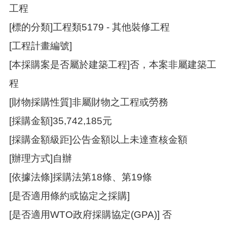
訊
工程
錄
[標的分類]工程類5179 - 其他裝修工程
相
關
[工程計畫編號]
資
料
[本採購案是否屬於建築工程]否，本案非屬建築工
程
活
動
[財物採購性質]非屬財物之工程或勞務
報
名
[採購金額]35,742,185元
專
區
[採購金額級距]公告金額以上未達查核金額
[辦理方式]自辦
回
首
[依據法條]採購法第18條、第19條
頁
[是否適用條約或協定之採購]
網
站
[是否適用WTO政府採購協定(GPA)] 否
導