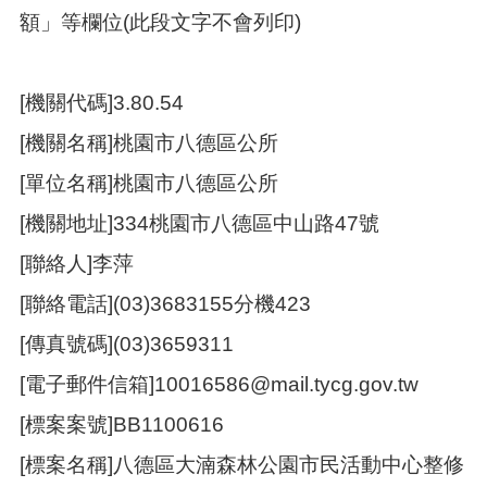
額」等欄位(此段文字不會列印)
本
區
介
[機關代碼]3.80.54
紹
[機關名稱]桃園市八德區公所
訊
息
[單位名稱]桃園市八德區公所
公
[機關地址]334桃園市八德區中山路47號
告
[聯絡人]李萍
生
活
[聯絡電話](03)3683155分機423
便
民
[傳真號碼](03)3659311
資
訊
[電子郵件信箱]10016586@mail.tycg.gov.tw
機
[標案案號]BB1100616
關
[標案名稱]八德區大湳森林公園市民活動中心整修
通