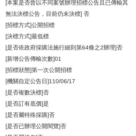
[本案是否曾以不同案號辦理招標公告且已傳輸其
策
無法決標公告，目前仍未決標] 否
政
府
[招標方式]公開招標
網
站
[決標方式]最低標
資
[是否依政府採購法施行細則第64條之2辦理]否
料
開
[新增公告傳輸次數]01
放
宣
[招標狀態]第一次公開招標
告
[機關自定公告日]110/06/17
網
站
[是否複數決標]否
安
[是否訂有底價]是
全
政
[是否屬特殊採購]否
策
[是否已辦理公開閱覽]否