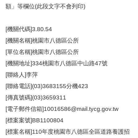
額」等欄位(此段文字不會列印)
本
區
介
[機關代碼]3.80.54
紹
[機關名稱]桃園市八德區公所
訊
息
[單位名稱]桃園市八德區公所
公
[機關地址]334桃園市八德區中山路47號
告
[聯絡人]李萍
生
活
[聯絡電話](03)3683155分機423
便
民
[傳真號碼](03)3659311
資
訊
[電子郵件信箱]10016586@mail.tycg.gov.tw
機
[標案案號]BB1100804
關
[標案名稱]110年度桃園市八德區全區道路養護招
通