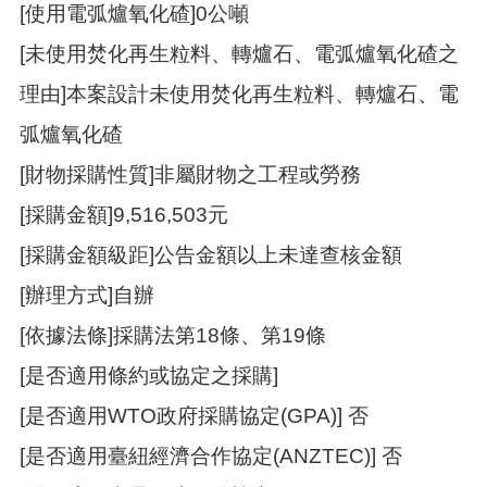
覽
[使用電弧爐氧化碴]0公噸
市
[未使用焚化再生粒料、轉爐石、電弧爐氧化碴之
政
理由]本案設計未使用焚化再生粒料、轉爐石、電
信
箱
弧爐氧化碴
常
[財物採購性質]非屬財物之工程或勞務
見
問
[採購金額]9,516,503元
題
[採購金額級距]公告金額以上未達查核金額
桃
園
[辦理方式]自辦
市
[依據法條]採購法第18條、第19條
政
府
[是否適用條約或協定之採購]
隱
[是否適用WTO政府採購協定(GPA)] 否
私
[是否適用臺紐經濟合作協定(ANZTEC)] 否
權
政