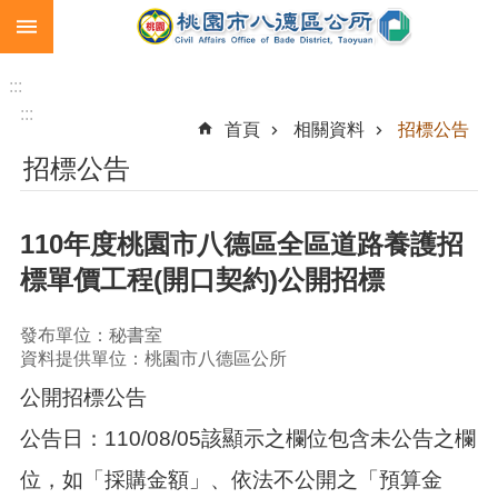
:::
跳到主要內容區塊
生
育
:::
補
:::
首頁
相關資料
招標公告
助
招標公告
市
民
卡
110年度桃園市八德區全區道路養護招
急
標單價工程(開口契約)公開招標
難
救
助
發布單位：秘書室
資料提供單位：桃園市八德區公所
進
公開招標公告
階
搜
公告日：110/08/05該顯示之欄位包含未公告之欄
尋
位，如「採購金額」、依法不公開之「預算金