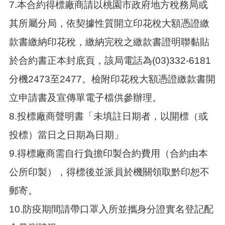
7.本合約得標廠商請以桃園市政府地方稅務局或
其所屬分局，依契據性質開立印花稅大額憑證繳
款書繳納印花稅，繳納完稅之繳款書證明聯黏貼
於合約書正本封底頁，該局電話為(03)332-6181
分機2473至2477。檢附印花稅大額憑證繳款書開
立申請書及宣傳單電子檔供參辦理。
8.投標廠商聲明書「未填註日期者，以開標（或
投標）當日之日期為日期」
9.得標廠商需自行負擔印製合約費用（合約由本
公所印製），得標後並派員於機關領取黔印恕不
郵寄。
10.防疫期間請帶口罩入所並攜身分證實名登記配