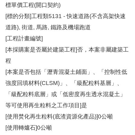
訊
標單價工程(開口契約)
錄
[標的分類]工程類5131 - 快速道路(不含高架快速
相
關
道路), 街道, 馬路, 鐵路及機場跑道
資
料
[工程計畫編號]
[本採購案是否屬於建築工程]否，本案非屬建築工
活
動
程
報
名
[本案是否包括「瀝青混凝土鋪面」、「控制性低
專
區
強度回填材料(CLSM)」、「級配粒料基層」、
「級配粒料底層」或「低密度再生透水混凝土」
回
首
等可使用再生粒料之工作項目]是
頁
[使用焚化再生粒料(底渣資源化產品)]0公噸
網
站
[使用轉爐石]0公噸
導