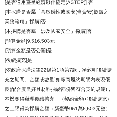
[是否適用臺星經濟夥伴協定(ASTEP)] 否
策
[本採購是否屬「具敏感性或國安(含資安)疑慮之
政
府
業務範疇」採購]否
網
站
[本採購是否屬「涉及國家安全」採購]否
資
[預算金額]9,516,503元
料
開
[預算金額是否公開]是
放
宣
[後續擴充]是
告
[依政府採購法第22條第1項第7款，須敘明後續擴
網
站
充之期間、金額或數量]如廠商履約期限內表現優
安
良(配合度良好且材料抽驗部份皆符合契約規範)，
全
政
本機關得辦理後續擴充。（契約金額+後續擴充）
策
之上限得為採購金額（新臺幣951萬6,503元整）