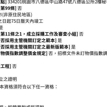
點]
334201桃園市八德區中山路47號八德區公所2樓
第99條]
否
市(非原住民地區)
之日起75日曆天內竣工
是
第11條之1，成立採購工作及審查小組]
否
是否採用主管機關訂定之範本]
是
是否採用主管機關訂定之最新版範本]
是
依物價指數調整價金規定]
否，招標文件未訂物價指數
工程]
否
立之證明
本資格須符合以下任一資格：
明。如營業稅或所得稅