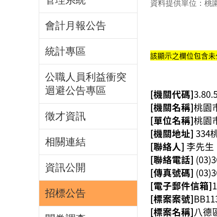
資料提供單位：桃
會計月報公告
統計專區
該顯示之欄位包含未
公職人員利益衝突
迴避公告專區
[機關代碼]
3.80.
[機關名稱]
桃園
徵才資訊
[單位名稱]
桃園
[機關地址]
33
相關連結
[聯絡人]
李先生
[聯絡電話]
(03)
資訊公開
[傳真號碼]
(03)
[電子郵件信箱]
1
招標公告
[標案案號]
BB11
[標案名稱]
八德