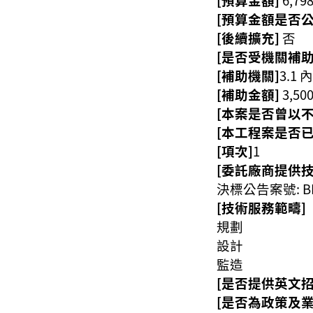
[預算金額是否公
[後續擴充]
否
[是否受機關補助
[補助機關]
3.1
[補助金額]
3,50
[本案是否曾以
[本工程案是否
[項次]
1
[委託廠商提供
決標公告案號: BB
[技術服務範疇]
規劃
設計
監造
[是否提供英文招
[是否為政策及