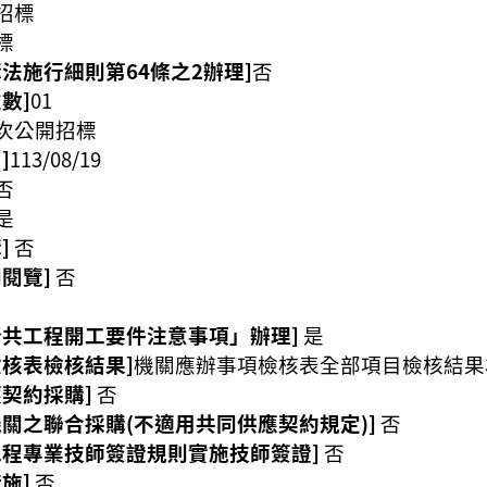
招標
標
法施行細則第64條之2辦理]
否
數]
01
次公開招標
]
113/08/19
否
是
]
否
閱覽]
否
公共工程開工要件注意事項」辦理]
是
檢核表檢核結果]
機關應辦事項檢核表全部項目檢核結果
契約採購]
否
機關之聯合採購(不適用共同供應契約規定)]
否
工程專業技師簽證規則實施技師簽證]
否
施]
否