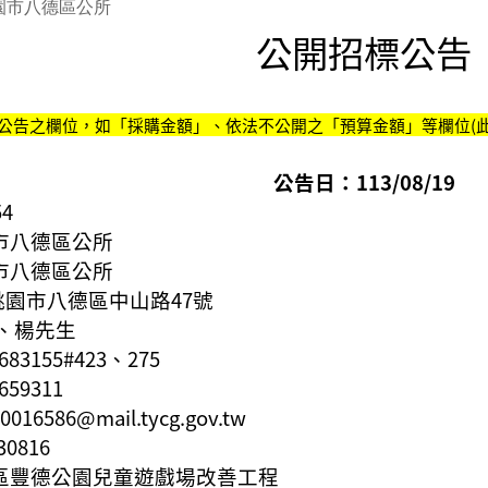
園市八德區公所
公開招標公告
公告之欄位，如「採購金額」、依法不公開之「預算金額」等欄位(此
公告日：113/08/19
54
市八德區公所
市八德區公所
4桃園市八德區
中山路47號
、楊先生
3683155#423、275
3659311
0016586@mail.tycg.gov.tw
30816
區豐德公園兒童遊戲場改善工程