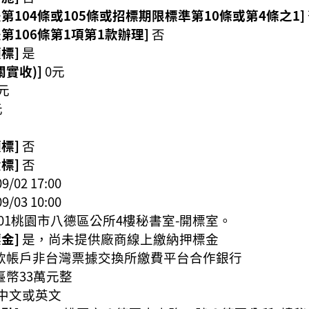
第104條或105條或招標期限標準第10條或第4條之1]
第106條第1項第1款辦理]
否
標]
是
實收)]
0元
0元
元
標]
否
標]
否
09/02 17:00
09/03 10:00
4201桃園市八德區公所4樓秘書室-開標室。
金]
是，尚未提供廠商線上繳納押標金
款帳戶非台灣票據交換所繳費平台合作銀行
臺幣33萬元整
中文或英文