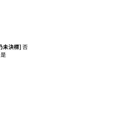
仍未決標]
否
]
是