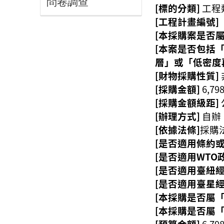
問卷調查
[標的分類]
工程類
[工程計畫編號]
[本採購案是否
[本案是否包括
層」或「低密度
[財物採購性質]
[採購金額]
6,79
[採購金額級距]
[辦理方式]
自辦
[依據法條]
採購法
[是否適用條約
[是否適用WTO政
[是否適用臺紐經濟
[是否適用臺星經濟
[本採購是否屬
[本採購是否屬
[預算金額]
6,79