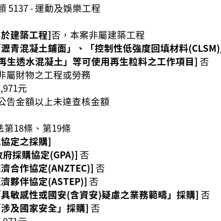
 5137 - 運動及娛樂工程
屬於建築工程]
否，本案非屬建築工程
「瀝青混凝土鋪面」、「控制性低強度回填材料(CLS
再生透水混凝土」等可使用再生粒料之工作項目]
否
非屬財物之工程或勞務
8,971元
公告金額以上未達查核金額
第18條、第19條
或協定之採購]
府採購協定(GPA)]
否
合作協定(ANZTEC)]
否
夥伴協定(ASTEP)]
否
「具敏感性或國安(含資安)疑慮之業務範疇」採購]
否
「涉及國家安全」採購]
否
8,971元