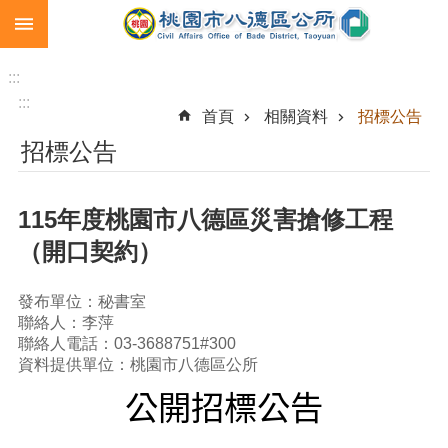
:::
跳到主要內容區塊
生
育
:::
補
:::
首頁
相關資料
招標公告
助
招標公告
市
民
卡
115年度桃園市八德區災害搶修工程
急
（開口契約）
難
救
助
發布單位：秘書室
聯絡人：李萍
進
聯絡人電話：03-3688751#300
階
資料提供單位：桃園市八德區公所
搜
公開招標公告
尋