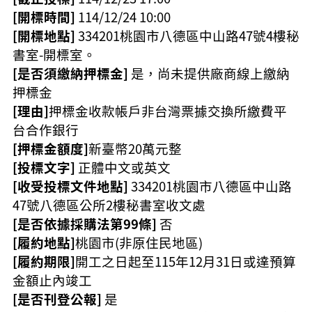
[開標時間]
114/12/24 10:00
[開標地點]
334201桃園市八德區中山路47號4樓秘
書室-開標室。
[是否須繳納押標金]
是，尚未提供廠商線上繳納
押標金
[理由]
押標金收款帳戶非台灣票據交換所繳費平
台合作銀行
[押標金額度]
新臺幣20萬元整
[投標文字]
正體中文或英文
[收受投標文件地點]
334201桃園市八德區中山路
47號八德區公所2樓秘書室收文處
[是否依據採購法第99條]
否
[履約地點]
桃園市(非原住民地區)
[履約期限]
開工之日起至115年12月31日或達預算
金額止內竣工
[是否刊登公報]
是