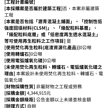
[工程計畫編號]
訊
錄
[本採購案是否屬於建築工程]
否，本案非屬建築
工程
相
關
[本案是否包括「瀝青混凝土鋪面」、「控制性低
資
強度回填材料(CLSM)」、「級配粒料基層」、
料
「級配粒料底層」或「低密度再生透水混凝土」
活
等可使用再生粒料之工作項目]
是
動
[使用焚化再生粒料(底渣資源化產品)]
0公噸
報
[使用轉爐石]
0公噸
名
[使用電弧爐氧化碴]
0公噸
專
區
[未使用焚化再生粒料、轉爐石、電弧爐氧化碴之
理由]
本案設計未使用焚化再生粒料、轉爐石、電
回
弧氧化碴
首
[財物採購性質]
非屬財物之工程或勞務
頁
[採購金額]
4,344,915元
網
[採購金額級距]
公告金額以上未達查核金額
站
[辦理方式]
自辦
導