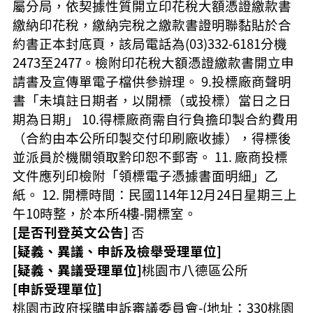
屬分局，依契據性質開立印花稅大額憑證繳款書
繳納印花稅，繳納完稅之繳款書證明聯黏貼於合
約書正本封底頁，該局電話為(03)332-6181分機
2473至2477。檢附印花稅大額憑證繳款書開立申
請書及宣傳單電子檔供參辦理。 9.投標廠商聲明
書「未填註日期者，以開標（或投標）當日之日
期為日期」 10.得標廠商需自行負擔印製合約費用
（合約由本公所印製交付印刷廠收據），得標後
並派員於機關領取黔印恕不郵寄。 11. 廠商投標
文件應列印檢附「領標電子憑據書面明細」乙
紙。 12. 開標時間：民國114年12月24日星期三上
午10時整，於本所4樓-開標室。
[是否刊登英文公告]
否
[疑義、異議、申訴及檢舉受理單位]
[疑義、異議受理單位]
桃園市八德區公所
[申訴受理單位]
桃園市政府採購申訴審議委員會-(地址：330桃園