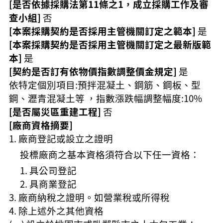
[是否依據採購法第11條之1，成立採購工作及審
查小組]
否
[本案採購契約是否採用主管機關訂定之範本]
是
[本案採購契約是否採用主管機關訂定之最新版範
本]
是
[契約是否訂有依物價指數調整價金規定]
是
依特定個別項目:預拌混凝土、鋼筋、鋼板、型
鋼、瀝青混凝土等 ，指數漲跌幅調整幅度:10%
[是否屬災區重建工程]
否
[廠商資格摘要]
廠商登記或設立之證明
投標廠商之基本資格須符合以下任一資格：
具公司登記
具商業登記
廠商納稅之證明。如營業稅或所得稅
除上述外之其他資格