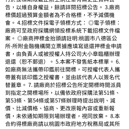
告，以維自身權益，餘請詳閱招標公告。 3.廠商
標價超過預算金額者為不合格標，不予減價機
會。 4.招標文件採電子領標方式： ◎電子領標：
廠商可至政府採購網領投標系統下載招標文件檔
案。 ◎廠商押標金抬頭請註明:桃園市八德區公
所-所附金融機構開立票據應填寫退還押標金申請
書，由負責人或被授權人持公司大小章臨櫃辦理
退還（恕不郵退）。 5.本案不發售紙本標單。 6.
如廠商無法攜帶印鑑前往開標，可授權代表人攜
帶蓋有該印鑑之授權書，並由該代表人以簽名代
替蓋章。 7. 請廠商於招標公告所定開標時間派員
到指定之開標場所，以備依政府採購法第51條、
第53條、第54條或第57條辦理時提出說明、減
價、比減價格、協商、更改原報內容或重新報
價，未依通知期限到場辦理者，視同放棄。 8.本
合約得標廠商請以桃園市政府地方稅務局或其所