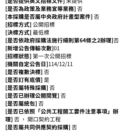
[是否提供英文招標文件]
未提供
策
[是否為政策及業務宣導業務]
否
政
[本採購是否屬中央政府計畫型案件]
否
府
[招標方式]
公開招標
網
[決標方式]
最低標
站
[是否依政府採購法施行細則第64條之2辦理]
否
資
料
[新增公告傳輸次數]
01
開
[招標狀態]
第一次公開招標
放
[機關自定公告日]
114/12/11
宣
告
[是否複數決標]
否
[是否訂有底價]
是
網
[是否屬特殊採購]
否
站
安
[是否已辦理公開閱覽]
否
全
[是否屬統包]
否
政
[是否已依照「公共工程開工要件注意事項」辦
策
理]
否 ， 開口契約工程
[是否屬共同供應契約採購]
否