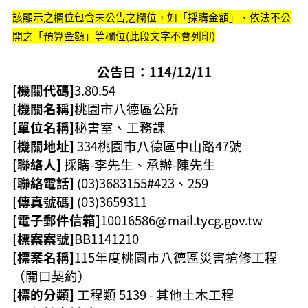
該顯示之欄位包含未公告之欄位，如「採購金額」、依法不公
本
開之「預算金額」等欄位(此段文字不會列印)
區
介
公告日：114/12/11
紹
[機關代碼]
3.80.54
訊
[機關名稱]
桃園市八德區公所
息
[單位名稱]
秘書室、工務課
公
告
[機關地址]
334桃園市八德區
中山路47號
[聯絡人]
採購-李先生、承辦-陳先生
生
[聯絡電話]
(03)3683155#423、259
活
便
[傳真號碼]
(03)3659311
民
[電子郵件信箱]
10016586@mail.tycg.gov.tw
資
[標案案號]
BB1141210
訊
[標案名稱]
115年度桃園市八德區災害搶修工程
機
（開口契約）
關
[標的分類]
工程類 5139 - 其他土木工程
通