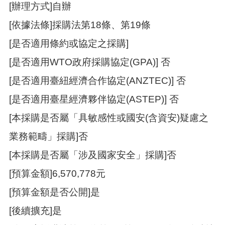
覽
[辦理方式]自辦
市
[依據法條]採購法第18條、第19條
政
[是否適用條約或協定之採購]
信
箱
[是否適用WTO政府採購協定(GPA)] 否
常
[是否適用臺紐經濟合作協定(ANZTEC)] 否
見
問
[是否適用臺星經濟夥伴協定(ASTEP)] 否
題
[本採購是否屬「具敏感性或國安(含資安)疑慮之
桃
園
業務範疇」採購]否
市
[本採購是否屬「涉及國家安全」採購]否
政
府
[預算金額]6,570,778元
隱
[預算金額是否公開]是
私
[後續擴充]是
權
政