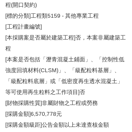
訊
程(開口契約)
錄
[標的分類]工程類5159 - 其他專業工程
相
關
[工程計畫編號]
資
料
[本採購案是否屬於建築工程]否，本案非屬建築工
程
活
動
[本案是否包括「瀝青混凝土鋪面」、「控制性低
報
名
強度回填材料(CLSM)」、「級配粒料基層」、
專
區
「級配粒料底層」或「低密度再生透水混凝土」
等可使用再生粒料之工作項目]否
回
首
[財物採購性質]非屬財物之工程或勞務
頁
[採購金額]6,570,778元
網
站
[採購金額級距]公告金額以上未達查核金額
導