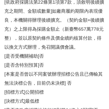
[依政府採購法第22條第1項第7款，須敘明後續擴
策
充之期間、金額或數量]如廠商履約期限內表現優
政
府
良，本機關得辦理後續擴充。（契約金額+後續擴
網
站
充）之上限得為採購金額止（新臺幣657萬778元
資
整），並以原契約條件及價金續約核算付款，得
料
開
以換文方式辦理，免召開議價會議。
放
宣
[是否受機關補助]否
告
[是否含特別預算]否
網
站
[本案是否曾以不同案號辦理招標公告且已傳輸其
安
無法決標公告，目前仍未決標] 否
全
政
[招標方式]公開招標
策
[決標方式]最低標