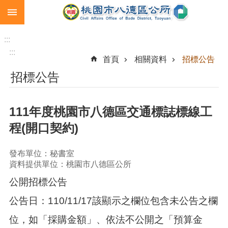
:::
跳到主要內容區塊
生
育
:::
補
:::
首頁
相關資料
招標公告
助
招標公告
市
民
卡
111年度桃園市八德區交通標誌標線工
急
程(開口契約)
難
救
助
發布單位：秘書室
資料提供單位：桃園市八德區公所
進
公開招標公告
階
搜
公告日：110/11/17該顯示之欄位包含未公告之欄
尋
位，如「採購金額」、依法不公開之「預算金