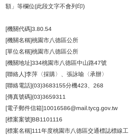
額」等欄位(此段文字不會列印)
本
區
介
[機關代碼]3.80.54
紹
[機關名稱]桃園市八德區公所
訊
息
[單位名稱]桃園市八德區公所
公
[機關地址]334桃園市八德區中山路47號
告
[聯絡人]李萍〈採購〉、張詠喻〈承辦〉
生
活
[聯絡電話](03)3683155分機423、268
便
民
[傳真號碼](03)3659311
資
訊
[電子郵件信箱]10016586@mail.tycg.gov.tw
機
[標案案號]BB1101116
關
[標案名稱]111年度桃園市八德區交通標誌標線工
通