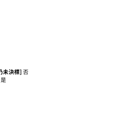
仍未決標]
否
]
是