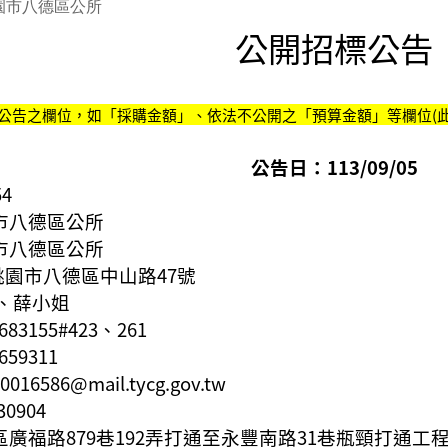
園市八德區公所
公開招標公告
公告之欄位，如「採購金額」、依法不公開之「預算金額」等欄位(此
公告日：113/09/05
54
市八德區公所
市八德區公所
4桃園市八德區
中山路47號
、薛小姐
3683155#423、261
3659311
0016586@mail.tycg.gov.tw
30904
區廣福路879巷192弄打通至永豐南路31巷瓶頸打通工