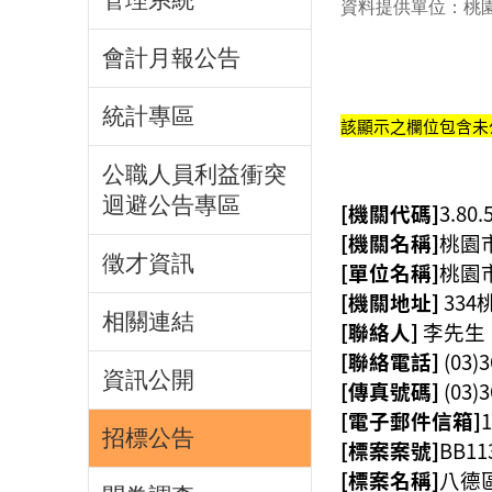
資料提供單位：桃
會計月報公告
統計專區
該顯示之欄位包含未
公職人員利益衝突
迴避公告專區
[機關代碼]
3.80.
[機關名稱]
桃園
徵才資訊
[單位名稱]
桃園
[機關地址]
33
相關連結
[聯絡人]
李先生
[聯絡電話]
(03)
資訊公開
[傳真號碼]
(03)
[電子郵件信箱]
1
招標公告
[標案案號]
BB11
[標案名稱]
八德