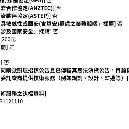
合作協定(ANZTEC)]
否
夥伴協定(ASTEP)]
否
「具敏感性或國安(含資安)疑慮之業務範疇」採購]
否
「涉及國家安全」採購]
否
1,266元
開]
是
]
否
不同案號辦理招標公告且已傳輸其無法決標公告，目前
已委託廠商提供技術服務（例如規劃、設計、監造等）
技術服務之決標資料]
1121110