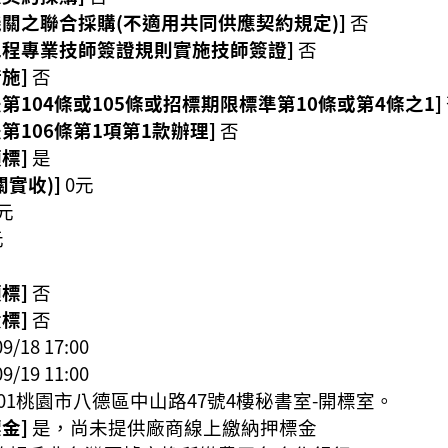
機關之聯合採購(不適用共同供應契約規定)]
否
工程專業技師簽證規則實施技師簽證]
否
施]
否
第104條或105條或招標期限標準第10條或第4條之1]
第106條第1項第1款辦理]
否
標]
是
實收)]
0元
0元
元
標]
否
標]
否
09/18 17:00
09/19 11:00
4201桃園市八德區中山路47號4樓秘書室-開標室。
金]
是，尚未提供廠商線上繳納押標金