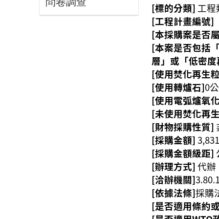
問卷調查
[標的分類]
工程類
[工程計畫編號]
[本採購案是否
[本案是否包括
層」或「低密度
[使用焚化再生粒
[使用轉爐石]
0
[使用電弧爐氧化
[未使用焚化再
[財物採購性質]
[採購金額]
3,83
[採購金額級距]
[辦理方式]
代辦
[洽辦機關]
3.8
[依據法條]
採購法
[是否適用條約
[是否適用WTO政