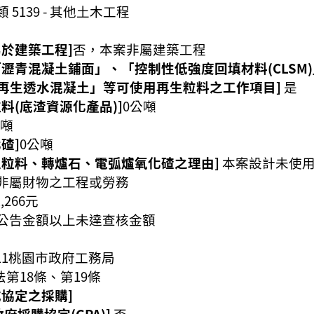
 5139 - 其他土木工程
屬於建築工程]
否，本案非屬建築工程
「瀝青混凝土鋪面」、「控制性低強度回填材料(CLS
再生透水混凝土」等可使用再生粒料之工作項目]
是
料(底渣資源化產品)]
0公噸
公噸
碴]
0公噸
生粒料、轉爐石、電弧爐氧化碴之理由]
本案設計未使
非屬財物之工程或勞務
1,266元
公告金額以上未達查核金額
0.11桃園市政府工務局
第18條、第19條
或協定之採購]
府採購協定(GPA)]
否