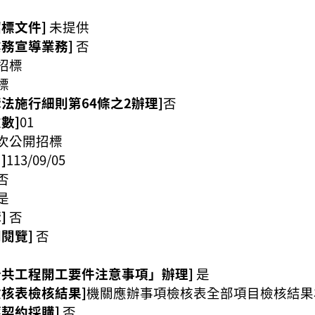
標文件]
未提供
業務宣導業務]
否
招標
標
法施行細則第64條之2辦理]
否
數]
01
次公開招標
]
113/09/05
否
是
]
否
閱覽]
否
公共工程開工要件注意事項」辦理]
是
檢核表檢核結果]
機關應辦事項檢核表全部項目檢核結果
契約採購]
否