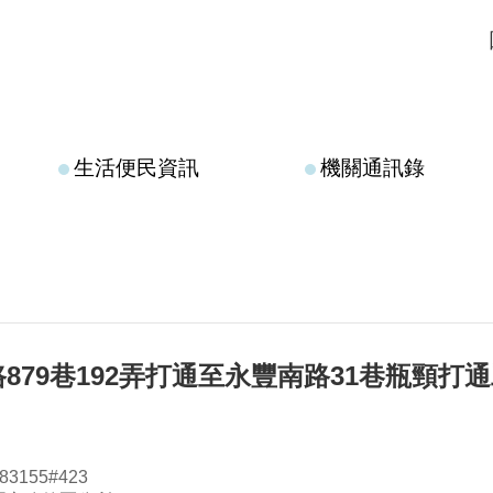
生活便民資訊
機關通訊錄
879巷192弄打通至永豐南路31巷瓶頸打
3155#423