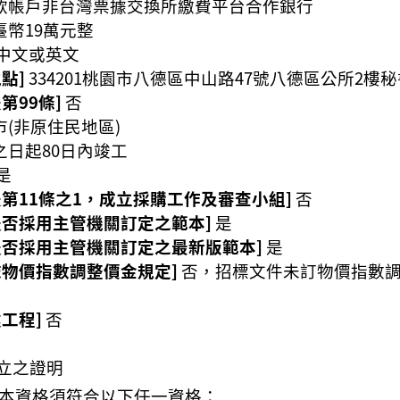
款帳戶非台灣票據交換所繳費平台合作銀行
臺幣19萬元整
中文或英文
點]
334201桃園市八德區中山路47號八德區公所2樓
第99條]
否
市(非原住民地區)
之日起80日內竣工
是
第11條之1，成立採購工作及審查小組]
否
是否採用主管機關訂定之範本]
是
是否採用主管機關訂定之最新版範本]
是
依物價指數調整價金規定]
否，招標文件未訂物價指數
工程]
否
立之證明
本資格須符合以下任一資格：