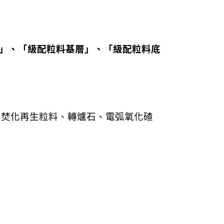
M)」、「級配粒料基層」、「級配粒料底
用焚化再生粒料、轉爐石、電弧氧化碴