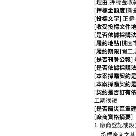
[理由]
押標金收
[押標金額度]
新
[投標文字]
正體
[收受投標文件地
[是否依據採購法
[履約地點]
桃園
[履約期限]
開工
[是否刊登公報]
[是否依據採購法
[本案採購契約
[本案採購契約
[契約是否訂有
工期很短
[是否屬災區重建
[廠商資格摘要]
廠商登記或設
投標廠商之基