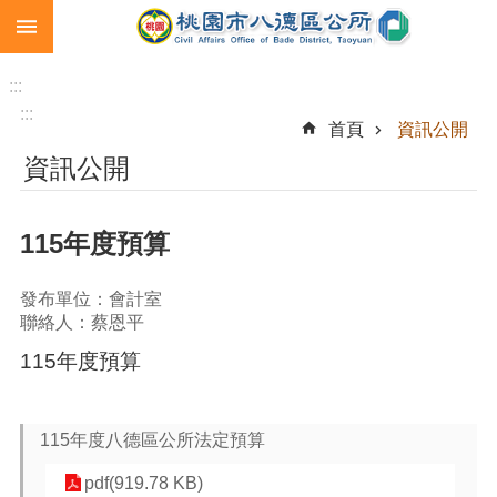
:::
跳到主要內容區塊
生
育
:::
補
:::
首頁
資訊公開
助
資訊公開
市
民
卡
115年度預算
急
難
發布單位：會計室
救
聯絡人：蔡恩平
助
115年度預算
進
階
搜
115年度八德區公所法定預算
尋
pdf(919.78 KB)