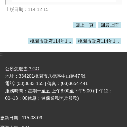
上版日期：114-12-15
本
區
介
回上一頁
回最上面
紹
訊
桃園市政府114年1...
桃園市政府114年1...
息
公
:::
告
公所怎麼去？GO
生
活
地址：334201桃園市八德區中山路47 號
便
電話: (03)3683-155 | 傳真：(03)3654-441
民
服務時間：星期一至五 上午8:00至下午5:00 (中午12：
資
00~13：00休息；健保業務照常服務)
訊
機
關
更新日期
115-08-09
通