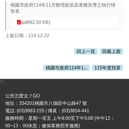
桃園市政府114年11月辦理政策及業務宣導之執行情
形表
本
區
pdf(82.50 KB)
介
紹
上版日期：114-12-22
訊
息
回上一頁
回最上面
公
告
桃園市政府114年1...
115年度預算
生
活
:::
便
民
資
公所怎麼去？GO
訊
地址：334201桃園市八德區中山路47 號
電話: (03)3683-155 | 傳真：(03)3654-441
機
關
服務時間：星期一至五 上午8:00至下午5:00 (中午12：
通
00~13：00休息；健保業務照常服務)