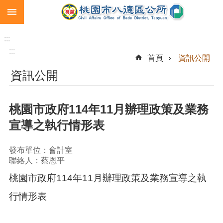
:::
跳到主要內容區塊
生
育
:::
補
:::
首頁
資訊公開
助
資訊公開
市
民
卡
桃園市政府114年11月辦理政策及業務
急
宣導之執行情形表
難
救
助
發布單位：會計室
聯絡人：蔡恩平
進
桃園市政府114年11月辦理政策及業務宣導之執
階
搜
行情形表
尋